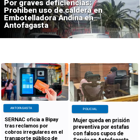
Por graves deficiencias:
Prohiben uso de caldera en
Embotelladora Andina en
Antofagasta
ANTOFAGASTA
POLICIAL
SERNAC oficia a Bipay
Mujer queda en prisión
tras reclamos por
preventiva por estafas
cobros irregulares en el
con falsos cupos de
transporte público de