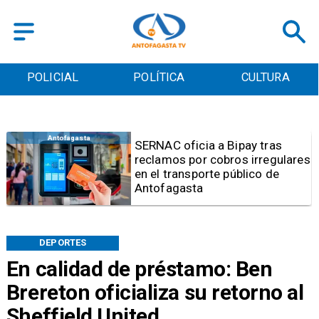
POLICIAL
POLÍTICA
CULTURA
Antofagasta
Retiran tres toneladas de
basura y vehículos
abandonados en el sector
centro alto de Antofagasta
DEPORTES
En calidad de préstamo: Ben
Brereton oficializa su retorno al
Sheffield United