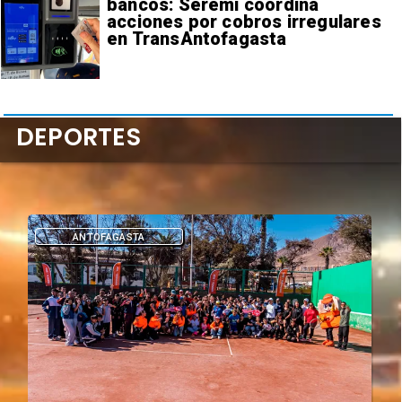
bancos: Seremi coordina
acciones por cobros irregulares
en TransAntofagasta
DEPORTES
ANTOFAGASTA