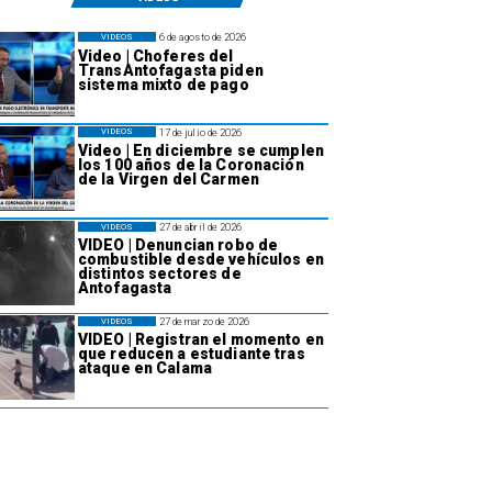
6 de agosto de 2026
VIDEOS
Video | Choferes del
TransAntofagasta piden
sistema mixto de pago
17 de julio de 2026
VIDEOS
Video | En diciembre se cumplen
los 100 años de la Coronación
de la Virgen del Carmen
27 de abril de 2026
VIDEOS
VIDEO | Denuncian robo de
combustible desde vehículos en
distintos sectores de
Antofagasta
27 de marzo de 2026
VIDEOS
VIDEO | Registran el momento en
que reducen a estudiante tras
ataque en Calama