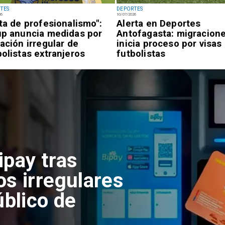
TES
DEPORTES
26
10/07/2026
lta de profesionalismo":
Alerta en Deportes
up anuncia medidas por
Antofagasta: migracion
uación irregular de
inicia proceso por visas
bolistas extranjeros
futbolistas
ipay tras
os irregulares
úblico de