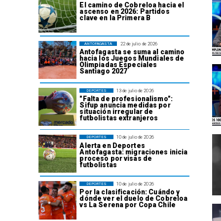
El camino de Cobreloa hacia el
ascenso en 2026: Partidos
clave en la Primera B
22 de julio de 2026
ANTOFAGASTA
Antofagasta se suma al camino
hacia los Juegos Mundiales de
Olimpiadas Especiales
Santiago 2027
13 de julio de 2026
DEPORTES
"Falta de profesionalismo":
Sifup anuncia medidas por
situación irregular de
futbolistas extranjeros
10 de julio de 2026
DEPORTES
Alerta en Deportes
Antofagasta: migraciones inicia
proceso por visas de
futbolistas
10 de julio de 2026
DEPORTES
Por la clasificación: Cuándo y
dónde ver el duelo de Cobreloa
vs La Serena por Copa Chile