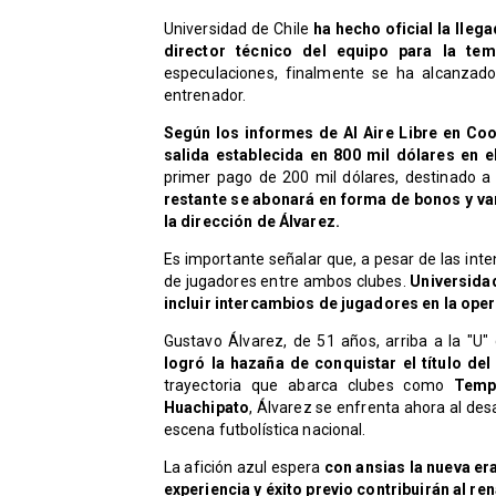
​Universidad de Chile
ha hecho oficial la lle
director técnico del equipo para la te
especulaciones, finalmente se ha alcanzado
entrenador.
Según los informes de Al Aire Libre en Coo
salida establecida en 800 mil dólares en e
primer pago de 200 mil dólares, destinado a 
restante se abonará en forma de bonos y var
la dirección de Álvarez.
Es importante señalar que, a pesar de las int
de jugadores entre ambos clubes.
Universidad
incluir intercambios de jugadores en la ope
Gustavo Álvarez, de 51 años, arriba a la "U
logró la hazaña de conquistar el título de
trayectoria que abarca clubes como
Tempe
Huachipato
, Álvarez se enfrenta ahora al desa
escena futbolística nacional.
La afición azul espera
con ansias la nueva er
experiencia y éxito previo contribuirán al re