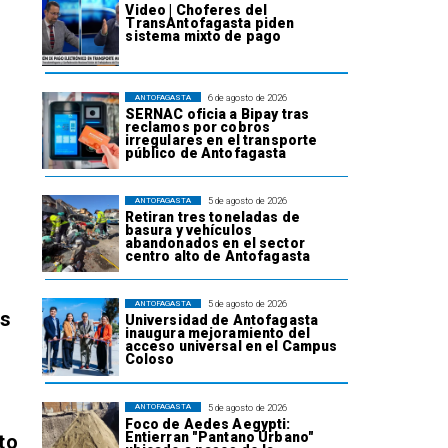
Video | Choferes del
TransAntofagasta piden
sistema mixto de pago
6 de agosto de 2026
ANTOFAGASTA
SERNAC oficia a Bipay tras
reclamos por cobros
irregulares en el transporte
público de Antofagasta
5 de agosto de 2026
ANTOFAGASTA
Retiran tres toneladas de
basura y vehículos
abandonados en el sector
centro alto de Antofagasta
5 de agosto de 2026
ANTOFAGASTA
os
Universidad de Antofagasta
inaugura mejoramiento del
acceso universal en el Campus
Coloso
5 de agosto de 2026
ANTOFAGASTA
Foco de Aedes Aegypti:
Entierran "Pantano Urbano"
to