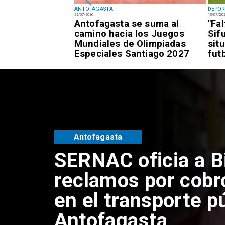
ANTOFAGASTA
DEPOR
22/07/2026
13/07/20
fagastino logra
Antofagasta se suma al
"Fa
esía de alto
camino hacia los Juegos
Sif
awái
Mundiales de Olimpiadas
sit
Especiales Santiago 2027
fut
Antofagasta
SERNAC oficia a B
reclamos por cobr
en el transporte p
Antofagasta