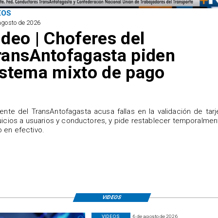
EOS
agosto de 2026
ideo | Choferes del
ransAntofagasta piden
istema mixto de pago
igente del TransAntofagasta acusa fallas en la validación de tarj
uicios a usuarios y conductores, y pide restablecer temporalmen
 en efectivo.
VIDEOS
VIDEOS
6 de agosto de 2026