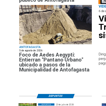
VID
6 de 
V
T
s
ANTOFAGASTA
5 de agosto de 2026
Foco de Aedes Aegypti:
​Dir
perj
Entierran "Pantano Urbano"
pago
ubicado a pasos de la
Municipalidad de Antofagasta
DEPORTES
23 de julio de 2026
DEPORTES