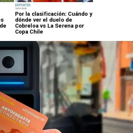
DEPORTES
DEPORTES
10/07/2026
07/07/2026
Por la clasificación: Cuándo y
Antofagastino
es
dónde ver el duelo de
Astudillo logr
 de
Cobreloa vs La Serena por
oro en los Ju
Copa Chile
Parasudameri
Valledupar 20