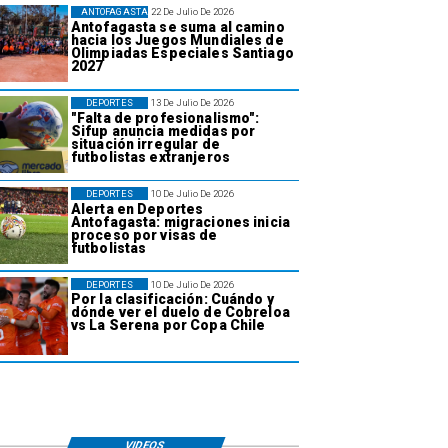
ANTOFAGASTA
22 De Julio De 2026
Antofagasta se suma al camino
hacia los Juegos Mundiales de
Olimpiadas Especiales Santiago
2027
DEPORTES
13 De Julio De 2026
"Falta de profesionalismo":
Sifup anuncia medidas por
situación irregular de
futbolistas extranjeros
DEPORTES
10 De Julio De 2026
Alerta en Deportes
Antofagasta: migraciones inicia
proceso por visas de
futbolistas
DEPORTES
10 De Julio De 2026
Por la clasificación: Cuándo y
dónde ver el duelo de Cobreloa
vs La Serena por Copa Chile
VIDEOS