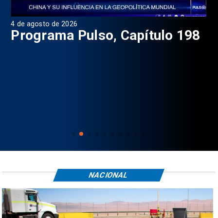
4 de agosto de 2026
1 d
9
Programa Pulso, Capítulo 198
P
NACIONAL