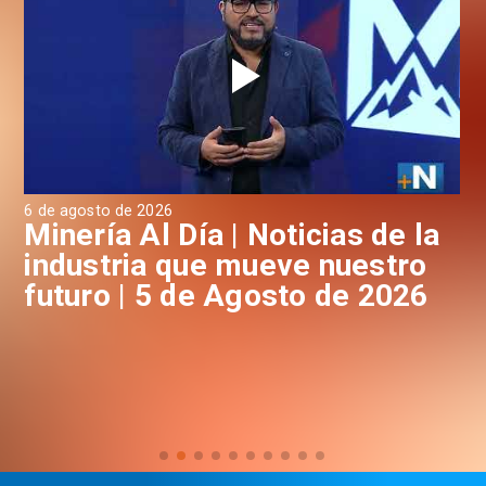
6 de agosto de 2026
4 d
a
Minería Al Día | Noticias de la
M
industria que mueve nuestro
i
futuro | 5 de Agosto de 2026
f