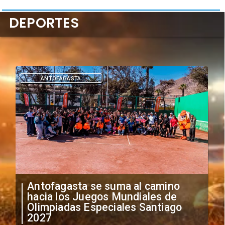
DEPORTES
DEPORTES
"Falta de profesionalismo": Sifup
anuncia medidas por situación
irregular de futbolistas
extranjeros