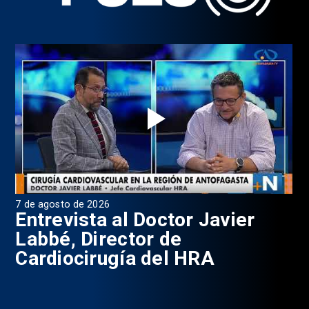
7 de agosto de 2026
6 d
0
Entrevista al Doctor Javier
P
Labbé, Director de
Cardiocirugía del HRA