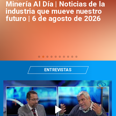
a
Minería Al Día | Noticias de la
M
industria que mueve nuestro
i
futuro | 6 de agosto de 2026
f
ENTREVISTAS