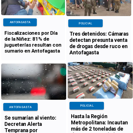
ANTOFAGASTA
POLICIAL
Fiscalizaciones por Día
Tres detenidos: Cámaras
de la Niñez: 81% de
detectan presunta venta
jugueterías resultan con
de drogas desde ruco en
sumario en Antofagasta
Antofagasta
POLICIAL
ANTOFAGASTA
Hasta la Región
Se sumarían al viento:
Metropolitana: Incautan
Decretan Alerta
más de 2 toneladas de
Temprana por