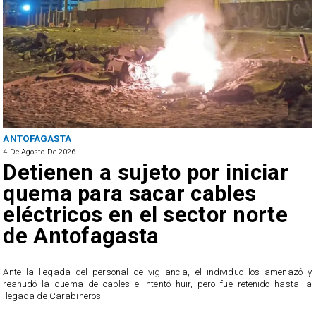
POLICIAL
4 De Agosto De 2026
Mantenía prohibición de
acercamiento: Condenan a 6
años de cárcel a autor de
femicidio tentado en Calama
En noviembre de 2024, el sujeto agredió físicamente e intentó asfixiar a su
y
ex conviviente en su domicilio, pese a que mantenía una orden de no
a
acercamiento desde noviembre de 2023.