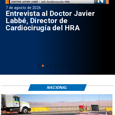
7 de agosto de 2026
6 d
0
Entrevista al Doctor Javier
P
Labbé, Director de
Cardiocirugía del HRA
NACIONAL