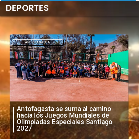
DEPORTES
DEPORTES
"Falta de profesionalismo": Sifup
anuncia medidas por situación
irregular de futbolistas
extranjeros