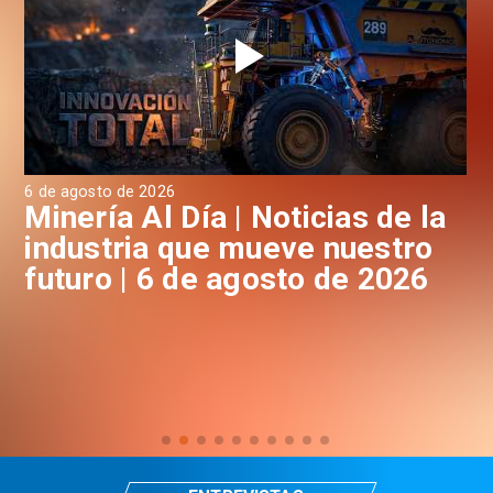
6 de agosto de 2026
6 d
a
Minería Al Día | Noticias de la
M
industria que mueve nuestro
i
futuro | 6 de agosto de 2026
f