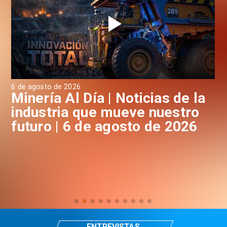
6 de agosto de 2026
6 d
a
Minería Al Día | Noticias de la
M
industria que mueve nuestro
i
futuro | 6 de agosto de 2026
f
ENTREVISTAS