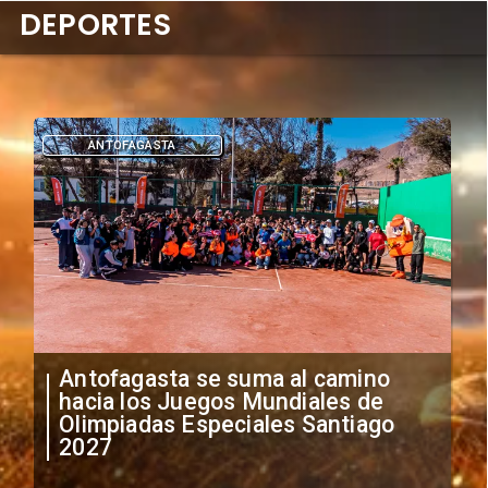
DEPORTES
DEPORTES
"Falta de profesionalismo": Sifup
anuncia medidas por situación
irregular de futbolistas
extranjeros