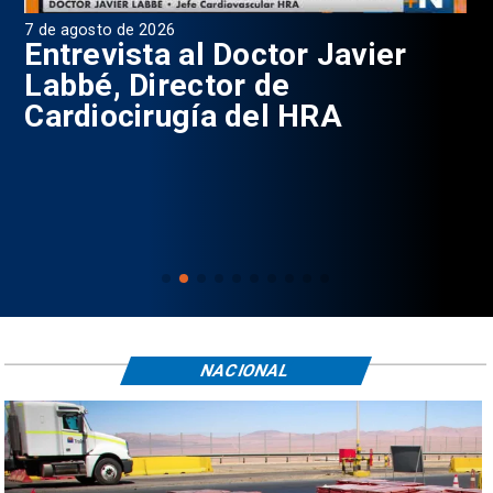
7 de agosto de 2026
6 d
0
Entrevista al Doctor Javier
P
Labbé, Director de
Cardiocirugía del HRA
NACIONAL