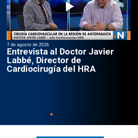
7 de agosto de 2026
6 d
0
Entrevista al Doctor Javier
P
Labbé, Director de
Cardiocirugía del HRA