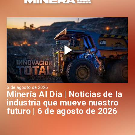
6 de agosto de 2026
6 d
a
Minería Al Día | Noticias de la
M
industria que mueve nuestro
i
futuro | 6 de agosto de 2026
f