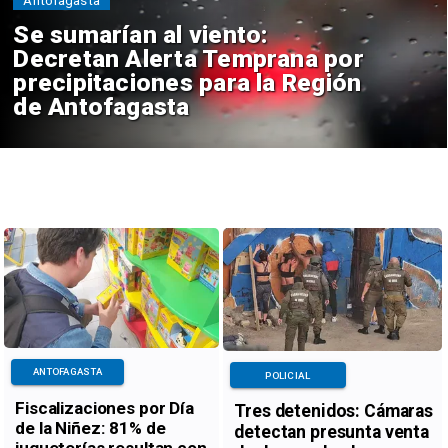
Antofagasta
Se sumarían al viento:
Decretan Alerta Temprana por
precipitaciones para la Región
de Antofagasta
ANTOFAGASTA
POLICIAL
Fiscalizaciones por Día
Tres detenidos: Cámaras
de la Niñez: 81% de
detectan presunta venta
jugueterías resultan con