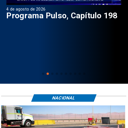
4 de agosto de 2026
1 d
9
Programa Pulso, Capítulo 198
P
NACIONAL