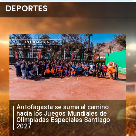
DEPORTES
DEPORTES
"Falta de profesionalismo": Sifup
anuncia medidas por situación
irregular de futbolistas
extranjeros