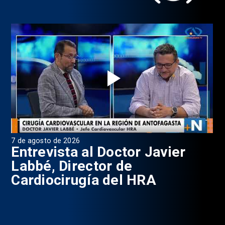
7 de agosto de 2026
6 d
0
Entrevista al Doctor Javier
P
Labbé, Director de
Cardiocirugía del HRA