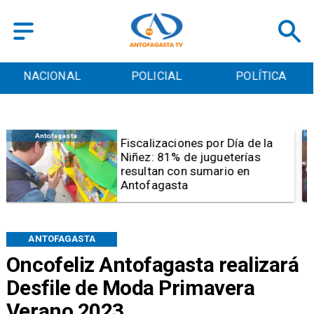
POLICIAL
POLÍTICA
CULTURA
Antofagasta
Tribunal frena opción de pena
mixta para Karen Rojo por ahora
ANTOFAGASTA
Oncofeliz Antofagasta realizará
Desfile de Moda Primavera
Verano 2023