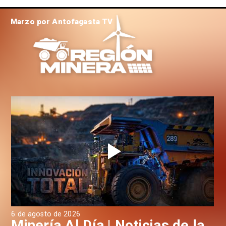
Marzo por Antofagasta TV
6 de agosto de 2026
6 d
a
Minería Al Día | Noticias de la
M