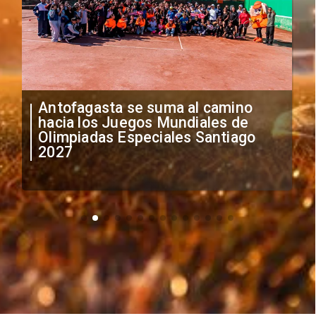
mino
"Falta de profesionalismo": Sifup
s de
anuncia medidas por situación
tiago
irregular de futbolistas
extranjeros