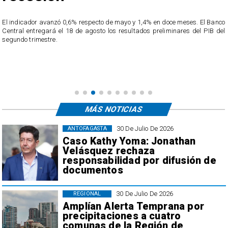
o
El cargamento estaba oculto en un tractocamión que circulaba en la Ruta 5
l
Norte. El conductor del vehículo, un ciudadano extranjero de 24 años, fue
detenido.
MÁS NOTICIAS
30 De Julio De 2026
ANTOFAGASTA
Caso Kathy Yoma: Jonathan
Velásquez rechaza
responsabilidad por difusión de
documentos
30 De Julio De 2026
REGIONAL
Amplían Alerta Temprana por
precipitaciones a cuatro
comunas de la Región de