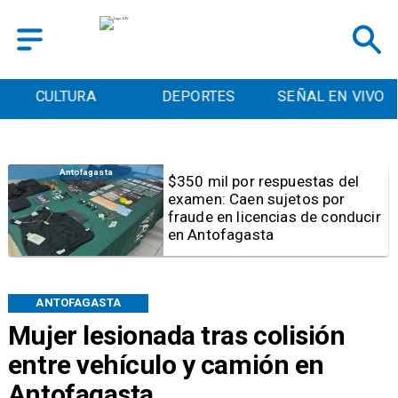
CULTURA
DEPORTES
SEÑAL EN VIVO
Antofagasta
Piden enviar reclamos a los
bancos: Seremi coordina
acciones por cobros irregulares
en TransAntofagasta
ANTOFAGASTA
Mujer lesionada tras colisión
entre vehículo y camión en
Antofagasta