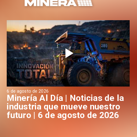
6 de agosto de 2026
6 d
a
Minería Al Día | Noticias de la
M
industria que mueve nuestro
i
futuro | 6 de agosto de 2026
f