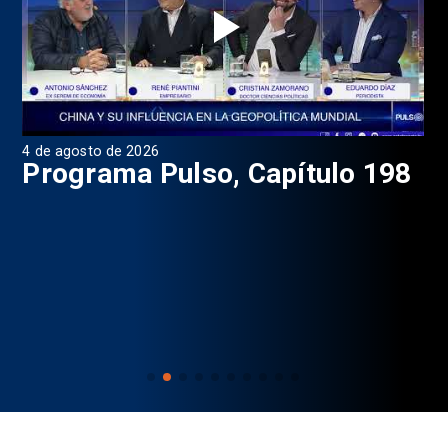
4 de agosto de 2026
1 d
9
Programa Pulso, Capítulo 198
P