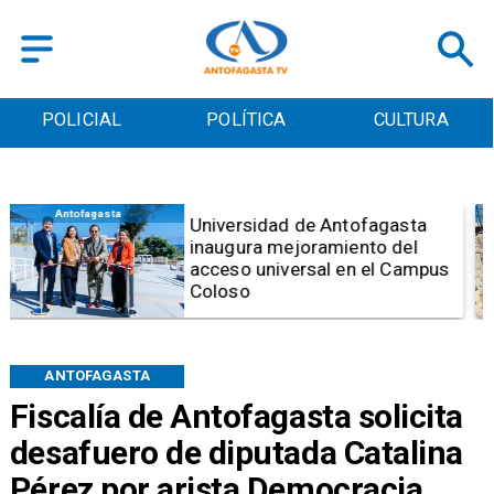
POLICIAL
POLÍTICA
CULTURA
Antofagasta
Foco de Aedes Aegypti:
Entierran "Pantano Urbano"
ubicado a pasos de la
Municipalidad de Antofagasta
ANTOFAGASTA
Fiscalía de Antofagasta solicita
desafuero de diputada Catalina
Pérez por arista Democracia