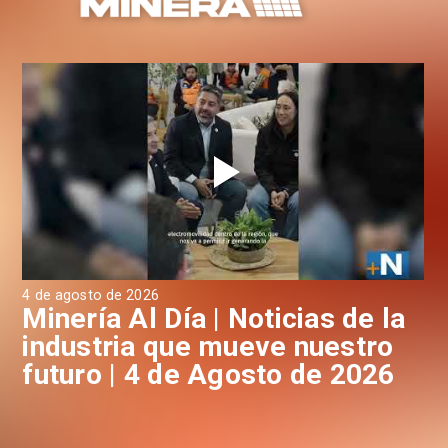
4 de agosto de 2026
3 d
a
Minería Al Día | Noticias de la
M
industria que mueve nuestro
i
futuro | 4 de Agosto de 2026
f