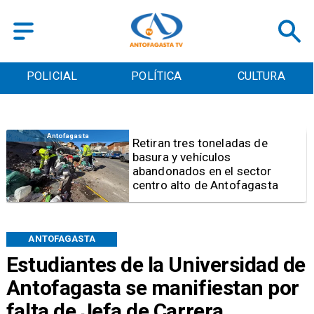
POLICIAL
POLÍTICA
CULTURA
Salud
Bajo el estándar: Hospitales de
Antofagasta y Calama no
cumplen con indicadores de
gestión del Minsal
ANTOFAGASTA
Estudiantes de la Universidad de
Antofagasta se manifiestan por
falta de Jefa de Carrera