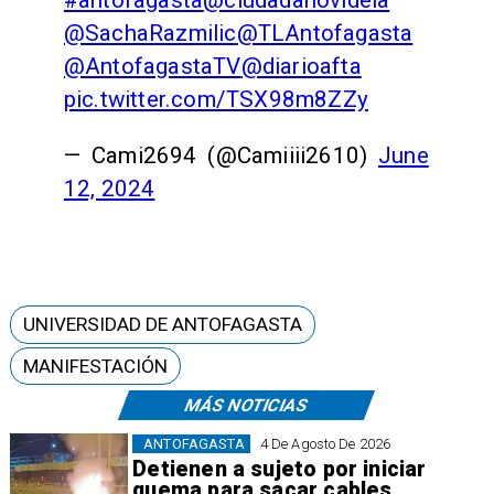
#antofagasta
@ciudadanovidela
@SachaRazmilic
@TLAntofagasta
@AntofagastaTV
@diarioafta
pic.twitter.com/TSX98m8ZZy
— Cami2694 (@Camiiii2610)
June
12, 2024
UNIVERSIDAD DE ANTOFAGASTA
MANIFESTACIÓN
MÁS NOTICIAS
ANTOFAGASTA
4 De Agosto De 2026
Detienen a sujeto por iniciar
quema para sacar cables