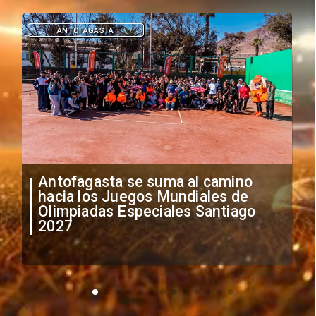
DEPORTES
"Falta de profesionalismo": Sifup
anuncia medidas por situación
irregular de futbolistas
extranjeros