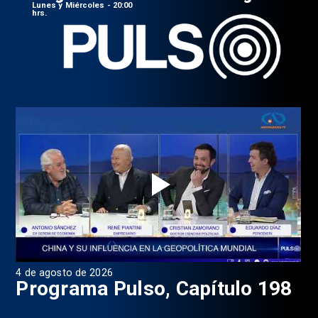
Lunes y Miércoles - 20:00
hrs.
4 de agosto de 2026
1 d
9
Programa Pulso, Capítulo 198
P