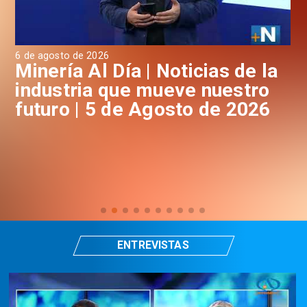
026
4 de agosto de 2026
l Día | Noticias de la
Minería Al Dí
a que mueve nuestro
industria q
 5 de Agosto de 2026
futuro | 4 d
ENTREVISTAS