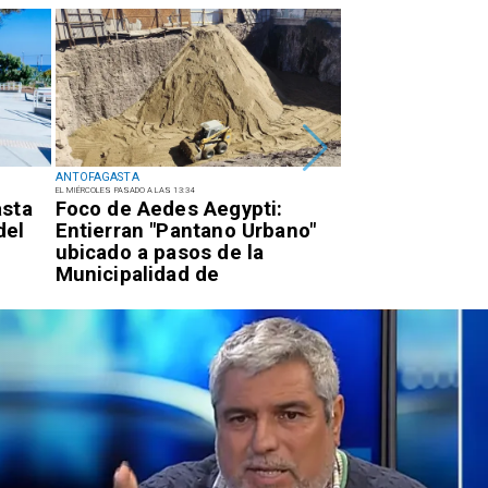
ANTOFAGASTA
ANTOFAGASTA
EL MIÉRCOLES PASADO A LAS 13:34
EL MARTES PASADO A LAS 17:34
asta
Foco de Aedes Aegypti:
Detienen a suje
del
Entierran "Pantano Urbano"
quema para sa
ubicado a pasos de la
eléctricos en e
Municipalidad de
de Antofagast
Antofagasta