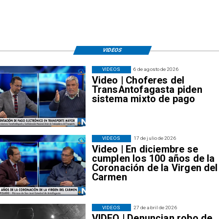
VIDEOS
VIDEOS
6 de agosto de 2026
Video | Choferes del
TransAntofagasta piden
sistema mixto de pago
VIDEOS
17 de julio de 2026
Video | En diciembre se
cumplen los 100 años de la
Coronación de la Virgen del
Carmen
VIDEOS
27 de abril de 2026
VIDEO | Denuncian robo de