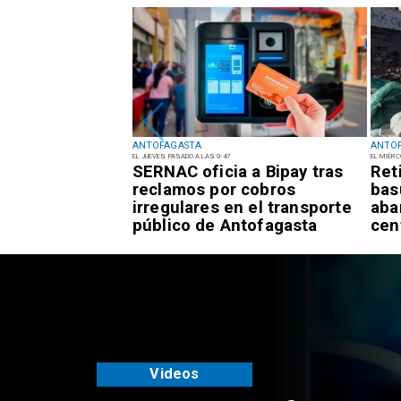
ANTOFAGASTA
ANTO
EL JUEVES PASADO A LAS 9:47
EL MIÉRC
rta Temprana
SERNAC oficia a Bipay tras
Ret
or
reclamos por cobros
bas
es para la
irregulares en el transporte
aba
tofagasta
público de Antofagasta
cen
Videos