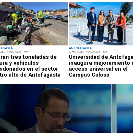
FAGASTA
ANTOFAGASTA
OLES PASADO A LAS 17:09
EL MIÉRCOLES PASADO A LAS 14:22
iran tres toneladas de
Universidad de Antofag
ura y vehículos
inaugura mejoramiento 
ndonados en el sector
acceso universal en el
tro alto de Antofagasta
Campus Coloso