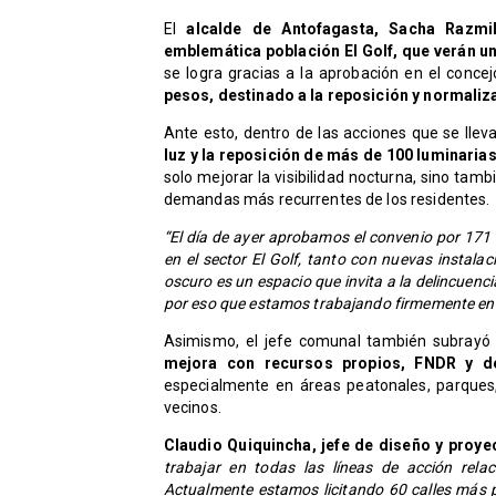
El
alcalde de Antofagasta, Sacha Razmi
emblemática población El Golf, que verán un
se logra gracias a la aprobación en el conce
pesos, destinado a la reposición y normaliz
Ante esto, dentro de las acciones que se llev
luz y la reposición de más de 100 luminaria
solo mejorar la visibilidad nocturna, sino tamb
demandas más recurrentes de los residentes.
“El día de ayer aprobamos el convenio por 171 
en el sector El Golf, tanto con nuevas instal
oscuro es un espacio que invita a la delincuencia
por eso que estamos trabajando firmemente en e
Asimismo, el jefe comunal también subray
mejora con recursos propios, FNDR y d
especialmente en áreas peatonales, parques,
vecinos.
Claudio Quiquincha, jefe de diseño y pro
trabajar en todas las líneas de acción relac
Actualmente estamos licitando 60 calles más p