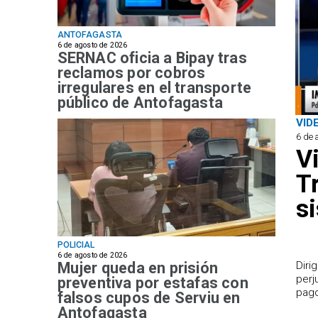
ANTOFAGASTA
6 de agosto de 2026
SERNAC oficia a Bipay tras
reclamos por cobros
irregulares en el transporte
público de Antofagasta
VID
6 de 
V
T
s
POLICIAL
6 de agosto de 2026
Mujer queda en prisión
​Dir
perj
preventiva por estafas con
pago
falsos cupos de Serviu en
Antofagasta