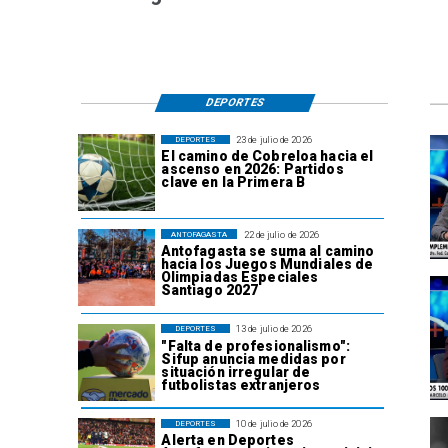
DEPORTES
23 de julio de 2026
DEPORTES
El camino de Cobreloa hacia el
ascenso en 2026: Partidos
clave en la Primera B
22 de julio de 2026
ANTOFAGASTA
Antofagasta se suma al camino
hacia los Juegos Mundiales de
Olimpiadas Especiales
Santiago 2027
13 de julio de 2026
DEPORTES
"Falta de profesionalismo":
Sifup anuncia medidas por
situación irregular de
futbolistas extranjeros
10 de julio de 2026
DEPORTES
Alerta en Deportes