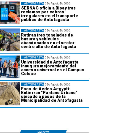
ANTOFAGASTA
6 De Agosto De 2026
SERNAC oficia a Bipay tras
reclamos por cobros
irregulares en el transporte
público de Antofagasta
ANTOFAGASTA
5 De Agosto De 2026
Retiran tres toneladas de
basura y vehículos
abandonados en el sector
centro alto de Antofagasta
ANTOFAGASTA
5 De Agosto De 2026
Universidad de Antofagasta
inaugura mejoramiento del
acceso universal en el Campus
Coloso
ANTOFAGASTA
5 De Agosto De 2026
Foco de Aedes Aegypti:
Entierran "Pantano Urbano"
ubicado a pasos de la
Municipalidad de Antofagasta
VIDEOS