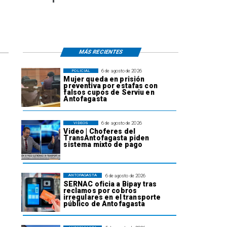
MÁS RECIENTES
6 de agosto de 2026
POLICIAL
Mujer queda en prisión
preventiva por estafas con
falsos cupos de Serviu en
Antofagasta
6 de agosto de 2026
VIDEOS
Video | Choferes del
TransAntofagasta piden
sistema mixto de pago
6 de agosto de 2026
ANTOFAGASTA
SERNAC oficia a Bipay tras
reclamos por cobros
irregulares en el transporte
público de Antofagasta