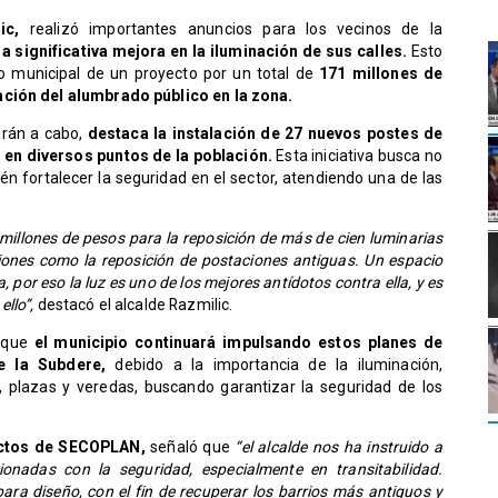
lic,
realizó importantes anuncios para los vecinos de la
a significativa mejora en la iluminación de sus calles.
Esto
jo municipal de un proyecto por un total de
171 millones de
ación del alumbrado público en la zona.
arán a cabo,
destaca la instalación de 27 nuevos postes de
s en diversos puntos de la población.
Esta iniciativa busca no
ién fortalecer la seguridad en el sector, atendiendo una de las
millones de pesos para la reposición de más de cien luminarias
aciones como la reposición de postaciones antiguas. Un espacio
, por eso la luz es uno de los mejores antídotos contra ella, y es
llo”,
destacó el alcalde Razmilic.
ó que
el municipio continuará impulsando estos planes de
e la Subdere,
debido a la importancia de la iluminación,
 plazas y veredas, buscando garantizar la seguridad de los
yectos de SECOPLAN,
señaló que
“el alcalde nos ha instruido a
ionadas con la seguridad, especialmente en transitabilidad.
ara diseño, con el fin de recuperar los barrios más antiguos y