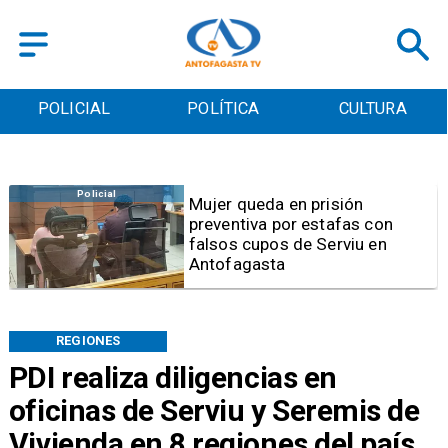
POLICIAL
POLÍTICA
CULTURA
Videos
Video | Choferes del
TransAntofagasta piden
sistema mixto de pago
REGIONES
PDI realiza diligencias en
oficinas de Serviu y Seremis de
Vivienda en 8 regiones del país