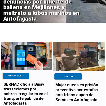
denuncias por muerte de
ballena en Mejillones y
maltrato a lobos marinos en
Antofagasta
ANTOFAGASTA
POLICIAL
SERNAC oficia a Bipay
Mujer queda en prisión
tras reclamos por
preventiva por estafas
cobros irregulares en el
con falsos cupos de
transporte público de
Serviu en Antofagasta
Antofagasta