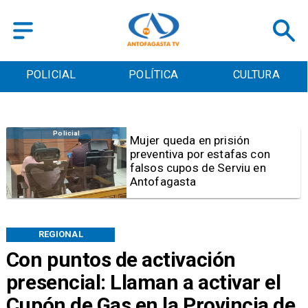
POLICIAL
POLÍTICA
CULTURA
Videos
Video | Choferes del
TransAntofagasta piden
sistema mixto de pago
REGIONAL
Con puntos de activación
presencial: Llaman a activar el
Cupón de Gas en la Provincia de