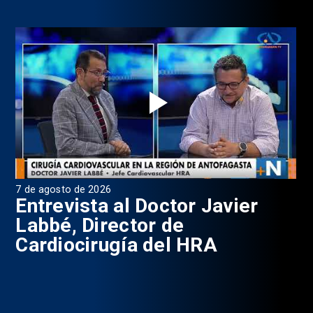
7 de agosto de 2026
6 d
0
Entrevista al Doctor Javier
P
Labbé, Director de
Cardiocirugía del HRA