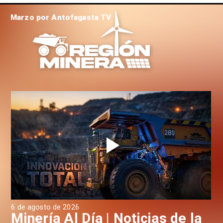
Marzo por Antofagasta TV
6 de agosto de 2026
6 d
a
Minería Al Día | Noticias de la
M