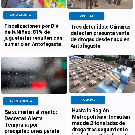
ANTOFAGASTA
POLICIAL
Fiscalizaciones por Día
Tres detenidos: Cámaras
de la Niñez: 81% de
detectan presunta venta
jugueterías resultan con
de drogas desde ruco en
sumario en Antofagasta
Antofagasta
POLICIAL
ANTOFAGASTA
Hasta la Región
Se sumarían al viento:
Metropolitana: Incautan
Decretan Alerta
más de 2 toneladas de
Temprana por
droga tras seguimiento
precipitaciones para la