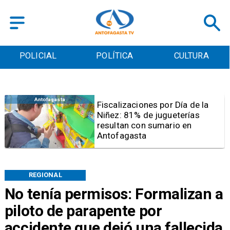
POLICIAL
POLÍTICA
CULTURA
Antofagasta
Tribunal frena opción de pena
mixta para Karen Rojo por ahora
REGIONAL
No tenía permisos: Formalizan a
piloto de parapente por
accidente que dejó una fallecida