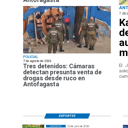
AN
7 de 
K
d
a
m
POLICIAL
7 de agosto de 2026
Tres detenidos: Cámaras
El 
sol
detectan presunta venta de
cump
drogas desde ruco en
Antofagasta
DEPORTES
23 de julio de 2026
DEPORTES