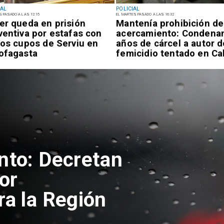
IAL
POLICIAL
S PASADO A LAS 12:15
EL MARTES PASADO A LAS 16:32
er queda en prisión
Mantenía prohibición de
ventiva por estafas con
acercamiento: Condenan
sos cupos de Serviu en
años de cárcel a autor d
ofagasta
femicidio tentado en C
nto: Decretan
or
ra la Región