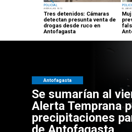
POLICIAL
POLIC
AYER A LAS 16:13
EL JUEVE
ona fallecida al
Tres detenidos: Cámaras
Muj
n vehículo en el
detectan presunta venta de
pre
áscar de
drogas desde ruco en
fal
Antofagasta
Ant
Antofagasta
Se sumarían al vie
Alerta Temprana p
precipitaciones pa
de Antofagasta