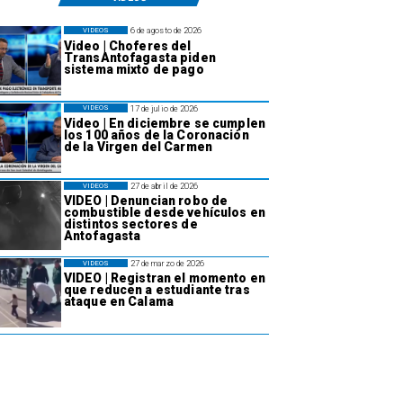
6 de agosto de 2026
VIDEOS
Video | Choferes del
TransAntofagasta piden
sistema mixto de pago
17 de julio de 2026
VIDEOS
Video | En diciembre se cumplen
los 100 años de la Coronación
de la Virgen del Carmen
27 de abril de 2026
VIDEOS
VIDEO | Denuncian robo de
combustible desde vehículos en
distintos sectores de
Antofagasta
27 de marzo de 2026
VIDEOS
VIDEO | Registran el momento en
que reducen a estudiante tras
ataque en Calama