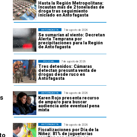
Hasta la Región Metropolitana:
Incautan más de 2 toneladas de
droga tras seguimiento
iniciado en Antofagasta
7 de agosto de 2026
ANTOFAGASTA
Se sumarían al viento: Decretan
Alerta Temprana por
precipitaciones para la Región
de Antofagasta
7 de agosto de 2026
POLICIAL
Tres detenidos: Cámaras
detectan presunta venta de
drogas desde ruco en
Antofagasta
7 de agosto de 2026
ANTOFAGASTA
os
Karen Rojo presenta recurso
de amparo para buscar
audiencia ante eventual pena
mixta
7 de agosto de 2026
ANTOFAGASTA
Fiscalizaciones por Día de la
Niñez: 81% de jugueterías
to