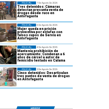
POLICIAL
7 De Agosto De 2026
Tres detenidos: Cámaras
detectan presunta venta de
drogas desde ruco en
Antofagasta
POLICIAL
6 De Agosto De 2026
Mujer queda en prisión
preventiva por estafas con
falsos cupos de Serviu en
Antofagasta
POLICIAL
4 De Agosto De 2026
Mantenía prohibición de
acercamiento: Condenan a 6
años de cárcel a autor de
femicidio tentado en Calama
POLICIAL
3 De Agosto De 2026
Cinco detenidos: Desarticulan
tres puntos de venta de drogas
en Antofagasta
VIDEOS