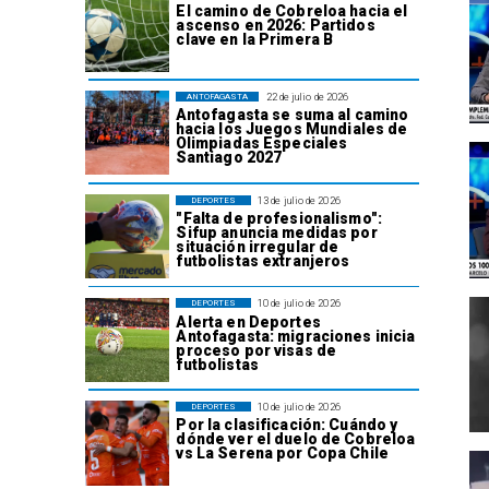
El camino de Cobreloa hacia el
ascenso en 2026: Partidos
clave en la Primera B
22 de julio de 2026
ANTOFAGASTA
Antofagasta se suma al camino
hacia los Juegos Mundiales de
Olimpiadas Especiales
Santiago 2027
13 de julio de 2026
DEPORTES
"Falta de profesionalismo":
Sifup anuncia medidas por
situación irregular de
futbolistas extranjeros
10 de julio de 2026
DEPORTES
Alerta en Deportes
Antofagasta: migraciones inicia
proceso por visas de
futbolistas
10 de julio de 2026
DEPORTES
Por la clasificación: Cuándo y
dónde ver el duelo de Cobreloa
vs La Serena por Copa Chile