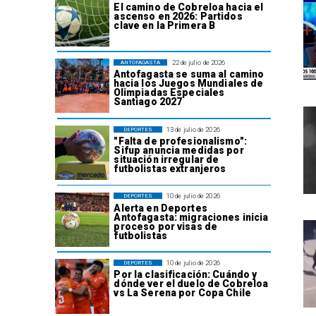
El camino de Cobreloa hacia el
ascenso en 2026: Partidos
clave en la Primera B
22 de julio de 2026
ANTOFAGASTA
Antofagasta se suma al camino
hacia los Juegos Mundiales de
Olimpiadas Especiales
Santiago 2027
13 de julio de 2026
DEPORTES
"Falta de profesionalismo":
Sifup anuncia medidas por
situación irregular de
futbolistas extranjeros
10 de julio de 2026
DEPORTES
Alerta en Deportes
Antofagasta: migraciones inicia
proceso por visas de
futbolistas
10 de julio de 2026
DEPORTES
Por la clasificación: Cuándo y
dónde ver el duelo de Cobreloa
vs La Serena por Copa Chile