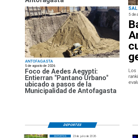
SAL
5 de 
B
A
c
g
ANTOFAGASTA
5 de agosto de 2026
Foco de Aedes Aegypti:
Los 
rank
Entierran "Pantano Urbano"
eval
ubicado a pasos de la
Municipalidad de Antofagasta
DEPORTES
23 de julio de 2026
DEPORTES