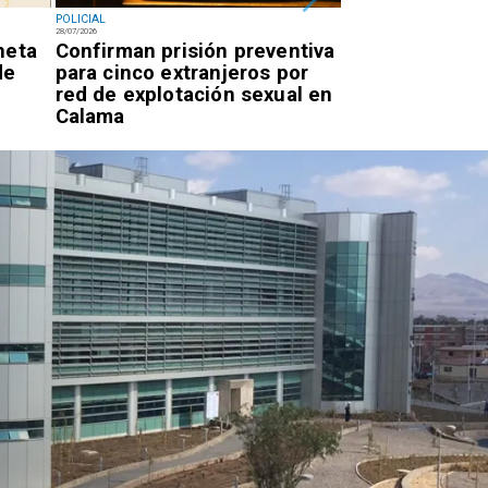
POLICIAL
POLICIAL
28/07/2026
27/07/2026
neta
Confirman prisión preventiva
Dos detenidos
de
para cinco extranjeros por
de 270 kilos d
red de explotación sexual en
Calama y Olla
Calama