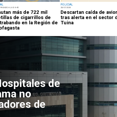
IAL
POLICIAL
 PASADO A LAS 9:45
28/07/2026
autan más de 722 mil
Descartan caída de avio
tillas de cigarrillos de
tras alerta en el sector 
trabando en la Región de
Tuina
ofagasta
Hospitales de
ama no
adores de