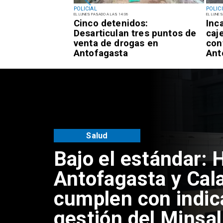
POLICIAL
POLIC
EL LUNES PASADO A LAS 14:06
EL LUNES
 sujetos que
Cinco detenidos:
Inc
adulta mayor con
Desarticulan tres puntos de
caje
 tío" en
venta de drogas en
con
Antofagasta
Ant
Salud
Bajo el estándar: 
Antofagasta y Cal
cumplen con indic
gestión del Minsal