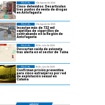
POLICIAL
3 De Agosto De 2026
Cinco detenidos: Desarticulan
tres puntos de venta de drogas
en Antofagasta
POLICIAL
3 De Agosto De 2026
Incautan más de 722 mil
cajetillas de cigarrillos de
contrabando en la Región de
Antofagasta
POLICIAL
28 De Julio De 2026
Descartan caída de avioneta
tras alerta en el sector de Tuina
POLICIAL
28 De Julio De 2026
Confirman prisión preventiva
para cinco extranjeros por red
de explotación sexual en
Calama
VIDEOS