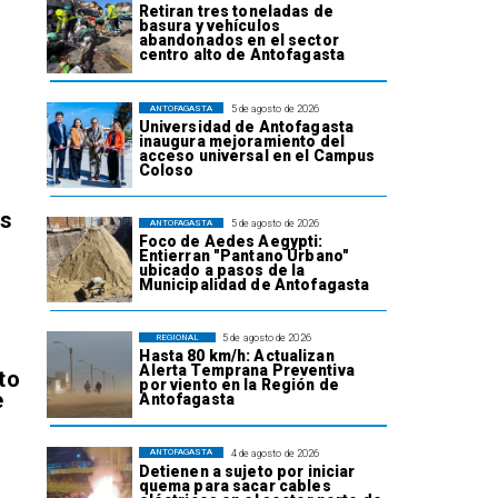
Retiran tres toneladas de
basura y vehículos
abandonados en el sector
centro alto de Antofagasta
5 de agosto de 2026
ANTOFAGASTA
Universidad de Antofagasta
inaugura mejoramiento del
acceso universal en el Campus
Coloso
os
5 de agosto de 2026
ANTOFAGASTA
Foco de Aedes Aegypti:
Entierran "Pantano Urbano"
ubicado a pasos de la
Municipalidad de Antofagasta
5 de agosto de 2026
REGIONAL
Hasta 80 km/h: Actualizan
Alerta Temprana Preventiva
to
por viento en la Región de
e
Antofagasta
4 de agosto de 2026
ANTOFAGASTA
Detienen a sujeto por iniciar
quema para sacar cables