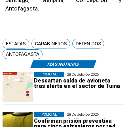
Santiago, Melipilla, Concepción y
Antofagasta.
ESTAFAS
CARABINEROS
DETENIDOS
ANTOFAGASTA
MÁS NOTICIAS
POLICIAL
28 De Julio De 2026
Descartan caída de avioneta
tras alerta en el sector de Tuina
POLICIAL
28 De Julio De 2026
Confirman prisión preventiva
para cinco extranjeros por red