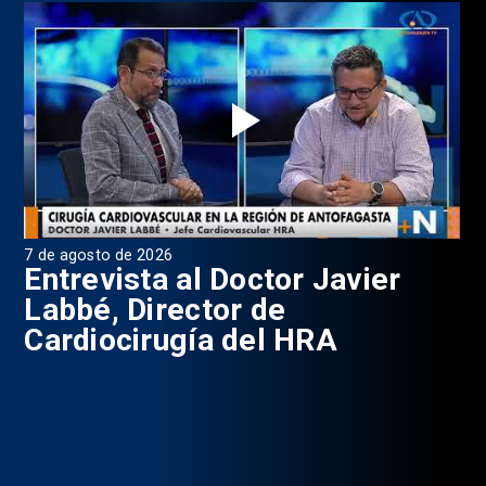
7 de agosto de 2026
6 d
0
Entrevista al Doctor Javier
P
Labbé, Director de
Cardiocirugía del HRA