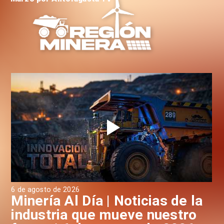
6 de agosto de 2026
6 d
a
Minería Al Día | Noticias de la
M
industria que mueve nuestro
i