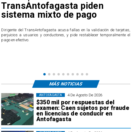
reclamos por cobros
irregulares en el transporte
público de Antofagasta
,
l
El servicio ofició a la empresa tras recibir casi 40 reclamos por parte de los
usuarios, quienes acusan cobros irregulares, descuentos duplicados y
transacciones que no reconocen.
MÁS NOTICIAS
4 De Agosto De 2026
ANTOFAGASTA
$350 mil por respuestas del
examen: Caen sujetos por fraude
en licencias de conducir en
Antofagasta