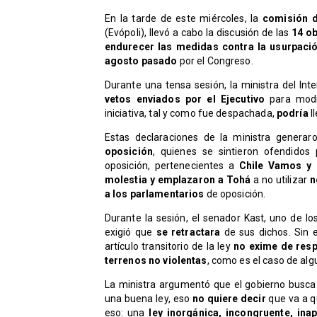
En la tarde de este miércoles, la
comisión d
(Evópoli), llevó a cabo la discusión de las
14 ob
endurecer las medidas contra la usurpaci
agosto pasado
por el Congreso.
Durante una tensa sesión, la ministra del Int
vetos enviados por el Ejecutivo
para modi
iniciativa, tal y como fue despachada,
podría
l
Estas declaraciones de la ministra generar
oposición
, quienes se sintieron ofendidos
oposición, pertenecientes a
Chile Vamos y 
molestia y emplazaron a Tohá
a no utilizar
n
a los parlamentarios
de oposición.
Durante la sesión, el senador Kast, uno de lo
exigió que
se retractara
de sus dichos. Sin
artículo transitorio de la ley
no exime de resp
terrenos no violentas
, como es el caso de a
La ministra argumentó que el gobierno
busca
una buena ley, eso
no quiere decir
que va a q
eso: una
ley inorgánica, incongruente, inap