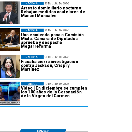
NACIONAL
23 De Julio De 2026
Arresto domiciliario nocturno:
Rebajan medidas cautelares de
Manuel Monsalve
NACIONAL
21 De Julio De 2026
Una enmienda pasa a Comisión
Mixta: Cámara de Diputados
aprueba y despacha
Megarreforma
NACIONAL
21 De Julio De 2026
Fiscalía cierra investigación
contra Jackson, Crispi y
Martínez
VIDEOS
17 De Julio De 2026
Video | En diciembre se cumplen
los 100 años de la Coronación
de la Virgen del Carmen
VIDEOS