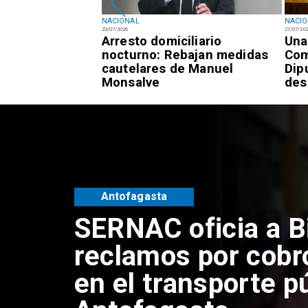
NACIONAL
NACI
23/07/2026
21/07/20
registra 7,3% de
Arresto domiciliario
Una
 frente al 9,4%
nocturno: Rebajan medidas
Com
cautelares de Manuel
Dip
Monsalve
des
Antofagasta
SERNAC oficia a B
reclamos por cobr
en el transporte p