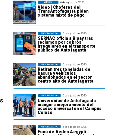
6 de agosto de 2026
VIDEOS
Video | Choferes del
TransAntofagasta piden
sistema mixto de pago
6 de agosto de 2026
ANTOFAGASTA
SERNAC oficia a Bipay tras
reclamos por cobros
irregulares en el transporte
público de Antofagasta
5 de agosto de 2026
ANTOFAGASTA
Retiran tres toneladas de
basura y vehículos
abandonados en el sector
centro alto de Antofagasta
5 de agosto de 2026
ANTOFAGASTA
os
Universidad de Antofagasta
inaugura mejoramiento del
acceso universal en el Campus
Coloso
5 de agosto de 2026
ANTOFAGASTA
Foco de Aedes Aegypti: