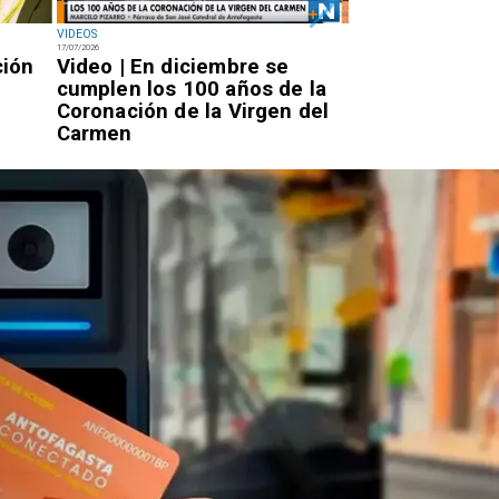
VIDEOS
NACIONAL
17/07/2026
14/07/2026
ción
Video | En diciembre se
Miércoles 7:20
cumplen los 100 años de la
Rojo llegará a 
Coronación de la Virgen del
por la PDI para
Carmen
condena