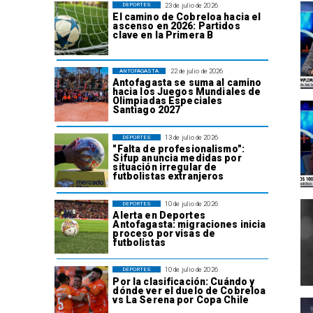
23 de julio de 2026
DEPORTES
El camino de Cobreloa hacia el
ascenso en 2026: Partidos
clave en la Primera B
22 de julio de 2026
ANTOFAGASTA
Antofagasta se suma al camino
hacia los Juegos Mundiales de
Olimpiadas Especiales
Santiago 2027
13 de julio de 2026
DEPORTES
"Falta de profesionalismo":
Sifup anuncia medidas por
situación irregular de
futbolistas extranjeros
10 de julio de 2026
DEPORTES
Alerta en Deportes
Antofagasta: migraciones inicia
proceso por visas de
futbolistas
10 de julio de 2026
DEPORTES
Por la clasificación: Cuándo y
dónde ver el duelo de Cobreloa
vs La Serena por Copa Chile