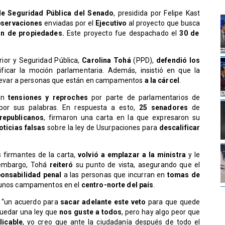
e Seguridad Pública del Senado
, presidida por Felipe Kast
servaciones
enviadas por el
Ejecutivo
al proyecto que busca
ón de propiedades.
Este proyecto fue despachado el
30 de
erior y Seguridad Pública,
Carolina Tohá
(PPD),
defendió los
ficar la moción parlamentaria. Además, insistió en que la
levar a personas que están en campamentos
a la cárcel
.
on
tensiones y reproches
por parte de parlamentarios de
 por sus palabras. En respuesta a esto,
25 senadores
de
republicanos
, firmaron una carta en la que expresaron su
oticias falsas
sobre la ley de Usurpaciones para
descalificar
s firmantes de la carta,
volvió a emplazar a la ministra
y le
 embargo, Tohá
reiteró
su punto de vista, asegurando que el
onsabilidad penal
a las personas que incurran en
tomas de
lgunos campamentos en el
centro-norte del país
.
 “un acuerdo para
sacar adelante este veto
para que quede
uedar una ley que
nos guste a todos
, pero hay algo peor que
licable
, yo creo que ante la ciudadanía después de todo el