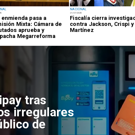
ONAL
NACIONAL
26
21/07/2026
 enmienda pasa a
Fiscalía cierra investiga
isión Mixta: Cámara de
contra Jackson, Crispi y
utados aprueba y
Martínez
pacha Megarreforma
ipay tras
os irregulares
úblico de