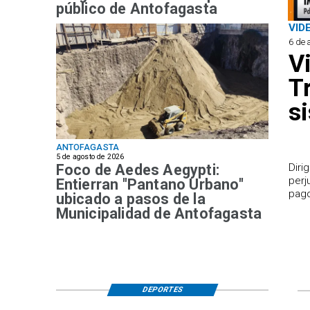
público de Antofagasta
VID
6 de 
V
T
s
ANTOFAGASTA
5 de agosto de 2026
Foco de Aedes Aegypti:
​Dir
perj
Entierran "Pantano Urbano"
pago
ubicado a pasos de la
Municipalidad de Antofagasta
DEPORTES