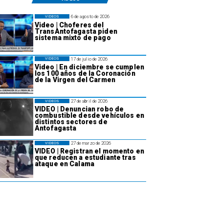
6 de agosto de 2026
VIDEOS
Video | Choferes del
TransAntofagasta piden
sistema mixto de pago
17 de julio de 2026
VIDEOS
Video | En diciembre se cumplen
los 100 años de la Coronación
de la Virgen del Carmen
27 de abril de 2026
VIDEOS
VIDEO | Denuncian robo de
combustible desde vehículos en
distintos sectores de
Antofagasta
27 de marzo de 2026
VIDEOS
VIDEO | Registran el momento en
que reducen a estudiante tras
ataque en Calama