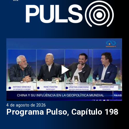
4 de agosto de 2026
1 d
9
Programa Pulso, Capítulo 198
P