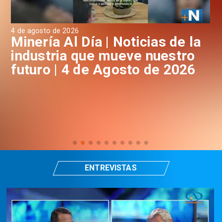
4 de agosto de 2026
3 d
a
Minería Al Día | Noticias de la
M
industria que mueve nuestro
i
futuro | 4 de Agosto de 2026
f
ENTREVISTAS