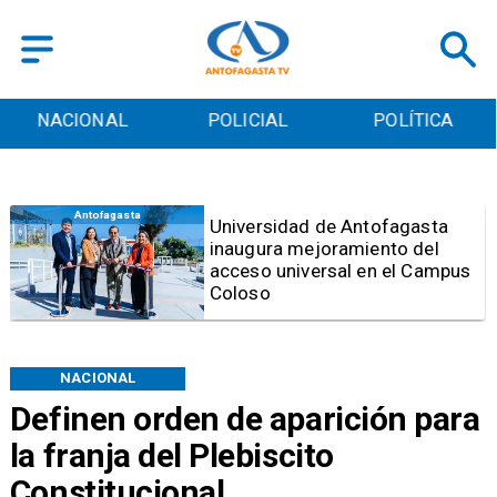
POLICIAL
POLÍTICA
CULTURA
Antofagasta
Foco de Aedes Aegypti:
Entierran "Pantano Urbano"
ubicado a pasos de la
Municipalidad de Antofagasta
NACIONAL
Definen orden de aparición para
la franja del Plebiscito
Constitucional