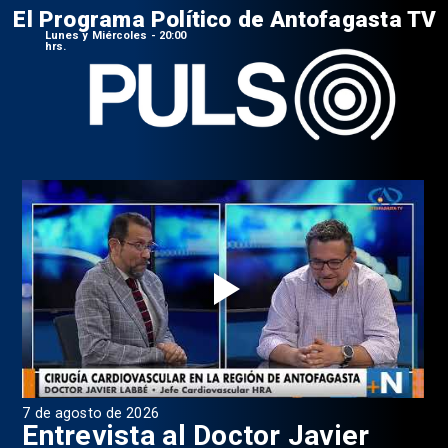
El Programa Político de Antofagasta TV
Lunes y Miércoles - 20:00
hrs.
7 de agosto de 2026
6 d
0
Entrevista al Doctor Javier
P