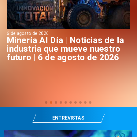
6 de agosto de 2026
6 d
a
Minería Al Día | Noticias de la
M
industria que mueve nuestro
i
futuro | 6 de agosto de 2026
f
ENTREVISTAS