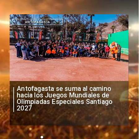
DEPORTES
"Falta de profesionalismo": Sifup
anuncia medidas por situación
irregular de futbolistas
extranjeros