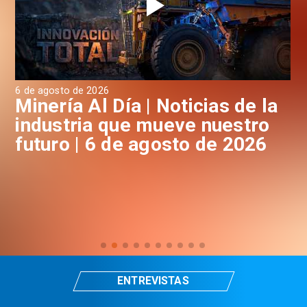
6 de agosto de 2026
6 d
a
Minería Al Día | Noticias de la
M
industria que mueve nuestro
i
futuro | 6 de agosto de 2026
f
ENTREVISTAS