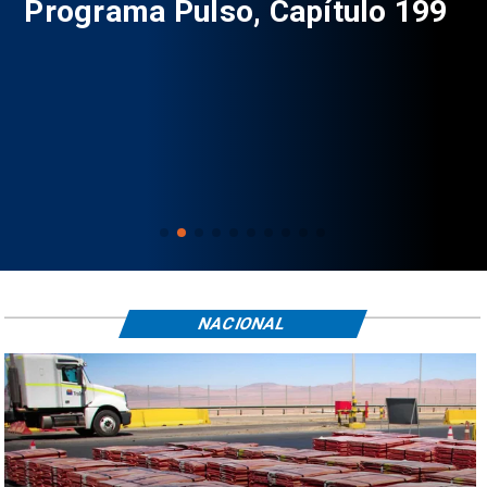
Programa Pulso, Capítulo 199
P
NACIONAL