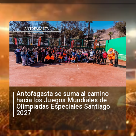
DEPORTES
"Falta de profesionalismo": Sifup
anuncia medidas por situación
irregular de futbolistas
extranjeros