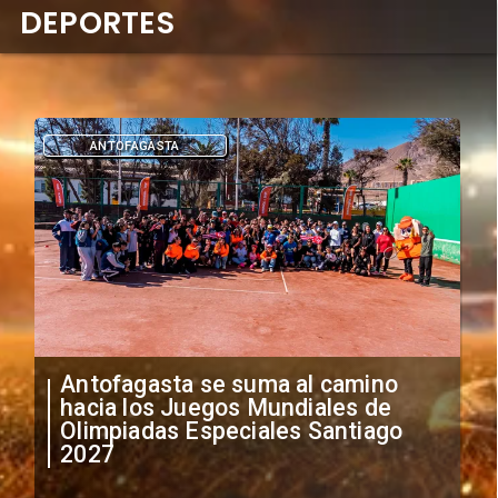
DEPORTES
DEPORTES
"Falta de profesionalismo": Sifup
anuncia medidas por situación
irregular de futbolistas
extranjeros