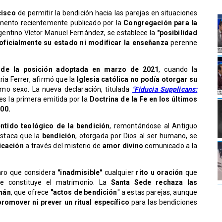
cisco
de permitir la bendición hacia las parejas en situaciones
mento recientemente publicado por la
Congregación para la
argentino Víctor Manuel Fernández, se establece la
"posibilidad
 oficialmente su estado ni modificar la enseñanza
perenne
 de la posición adoptada en marzo de 2021
, cuando la
ria Ferrer, afirmó que la
Iglesia católica no podía otorgar su
mo sexo. La nueva declaración, titulada
"Fiducia Supplicans:
 es la primera emitida por la
Doctrina de la Fe en los últimos
00.
entido teológico de la bendición
, remontándose al Antiguo
estaca que la
bendición
, otorgada por Dios al ser humano, se
ficación
a través del misterio de
amor divino
comunicado a la
laro que considera
"inadmisible"
cualquier
rito u oración
que
e constituye el matrimonio. La
Santa Sede
rechaza las
emán
, que ofrece
"actos de bendición
" a estas parejas, aunque
romover ni prever un ritual específico
para las bendiciones