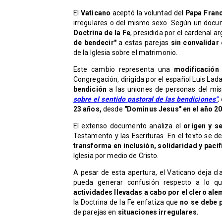
El
Vaticano
aceptó la voluntad del
Papa Fran
irregulares o del mismo sexo. Según un docu
Doctrina de la Fe
, presidida por el cardenal 
de bendecir"
a estas parejas
sin convalidar
de la Iglesia sobre el matrimonio.
​Este cambio representa una
modificación
Congregación, dirigida por el español Luis Lada
bendición
a las uniones de personas del mis
sobre el sentido pastoral de las bendiciones"
,
23 años,
desde
"Dominus Jesus" en el año 20
​El extenso documento analiza el
origen y s
Testamento y las Escrituras. En el texto se d
transforma en inclusión, solidaridad y paci
Iglesia por medio de Cristo.
​A pesar de esta apertura, el Vaticano deja c
pueda generar confusión respecto a lo qu
actividades llevadas a cabo por el clero al
la Doctrina de la Fe enfatiza que
no se debe p
de parejas en
situaciones irregulares.