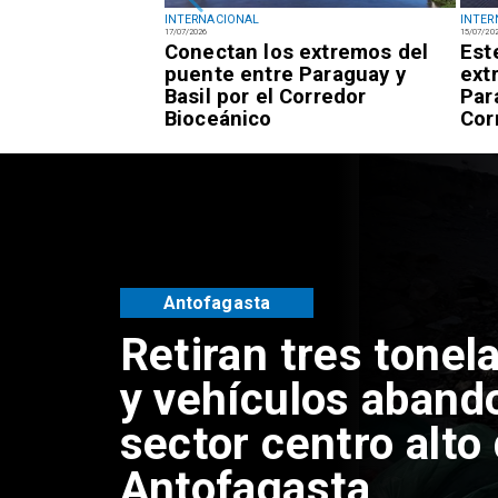
INTERNACIONAL
INTER
17/07/2026
15/07/20
ión permanece
Conectan los extremos del
Est
helle Bachelet
puente entre Paraguay y
ext
idatura a la ONU
Basil por el Corredor
Par
Bioceánico
Cor
Salud
Bajo el estándar: 
Antofagasta y Cal
cumplen con indic
gestión del Minsal