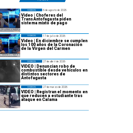
6 de agosto de 2026
VIDEOS
Video | Choferes del
TransAntofagasta piden
sistema mixto de pago
17 de julio de 2026
VIDEOS
Video | En diciembre se cumplen
los 100 años de la Coronación
de la Virgen del Carmen
27 de abril de 2026
VIDEOS
VIDEO | Denuncian robo de
combustible desde vehículos en
distintos sectores de
Antofagasta
27 de marzo de 2026
VIDEOS
VIDEO | Registran el momento en
que reducen a estudiante tras
ataque en Calama