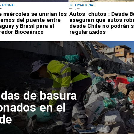
NACIONAL
INTERNACIONAL
26
08/07/2026
e miércoles se unirían los
Autos "chutos": Desde Bo
remos del puente entre
aseguran que autos rob
aguay y Brasil para el
desde Chile no podrán s
redor Bioceánico
regularizados
Hospitales de
ama no
adores de