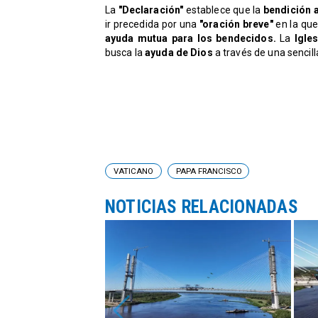
​La
"Declaración"
establece que la
bendición a
ir precedida por una
"oración breve"
en la que
ayuda mutua para los bendecidos.
La
Igles
busca la
ayuda de Dios
a través de una sencill
VATICANO
PAPA FRANCISCO
NOTICIAS RELACIONADAS