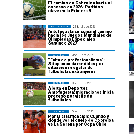
El camino de Cobreloa hacia el
ascenso en 2026: Partidos
clave en la Primera B
22 de julio de 2026
ANTOFAGASTA
Antofagasta se suma al camino
hacia los Juegos Mundiales de
Olimpiadas Especiales
Santiago 2027
13 de julio de 2026
DEPORTES
"Falta de profesionalismo":
Sifup anuncia medidas por
situación irregular de
futbolistas extranjeros
10 de julio de 2026
DEPORTES
Alerta en Deportes
Antofagasta: migraciones inicia
proceso por visas de
futbolistas
10 de julio de 2026
DEPORTES
Por la clasificación: Cuándo y
dónde ver el duelo de Cobreloa
vs La Serena por Copa Chile