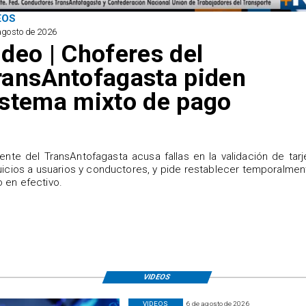
EOS
agosto de 2026
ideo | Choferes del
ransAntofagasta piden
istema mixto de pago
igente del TransAntofagasta acusa fallas en la validación de tarj
uicios a usuarios y conductores, y pide restablecer temporalmen
 en efectivo.
VIDEOS
VIDEOS
6 de agosto de 2026