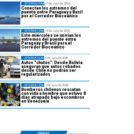
INTERNACIONAL
17 De Julio De 2026
Conectan los extremos del
puente entre Paraguay y Basil
por el Corredor Bioceánico
INTERNACIONAL
15 De Julio De 2026
Este miércoles se unirían los
extremos del puente entre
Paraguay y Brasil para el
Corredor Bioceánico
INTERNACIONAL
8 De Julio De 2026
Autos "chutos": Desde Bolivia
aseguran que autos robados
desde Chile no podrán ser
regularizados
INTERNACIONAL
2 De Julio De 2026
Bomberos chilenos rescatan
con vida a hombre que estuvo 8
días atrapado bajo escombros
en Venezuela
VIDEOS