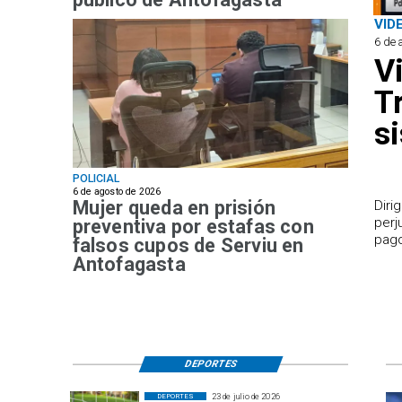
VID
6 de 
V
T
s
POLICIAL
6 de agosto de 2026
Mujer queda en prisión
​Dir
perj
preventiva por estafas con
pago
falsos cupos de Serviu en
Antofagasta
DEPORTES
23 de julio de 2026
DEPORTES