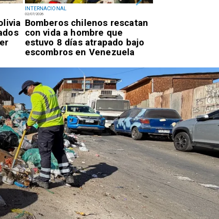
INTERNACIONAL
INTERNACIONAL
02/07/2026
02/07/2026
livia
Bomberos chilenos rescatan
Diputado Videl
ados
con vida a hombre que
intervención d
er
estuvo 8 días atrapado bajo
por proyecto p
escombros en Venezuela
autos "chutos" 