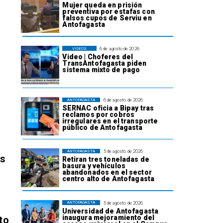
Mujer queda en prisión
preventiva por estafas con
falsos cupos de Serviu en
Antofagasta
6 de agosto de 2026
VIDEOS
Video | Choferes del
TransAntofagasta piden
sistema mixto de pago
6 de agosto de 2026
ANTOFAGASTA
SERNAC oficia a Bipay tras
reclamos por cobros
irregulares en el transporte
público de Antofagasta
5 de agosto de 2026
ANTOFAGASTA
os
Retiran tres toneladas de
basura y vehículos
abandonados en el sector
centro alto de Antofagasta
5 de agosto de 2026
ANTOFAGASTA
Universidad de Antofagasta
inaugura mejoramiento del
to