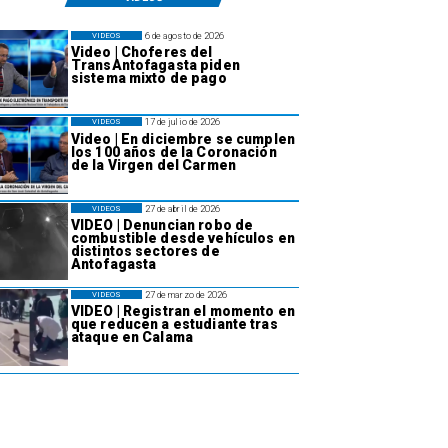
6 de agosto de 2026
VIDEOS
Video | Choferes del
TransAntofagasta piden
sistema mixto de pago
17 de julio de 2026
VIDEOS
Video | En diciembre se cumplen
los 100 años de la Coronación
de la Virgen del Carmen
27 de abril de 2026
VIDEOS
VIDEO | Denuncian robo de
combustible desde vehículos en
distintos sectores de
Antofagasta
27 de marzo de 2026
VIDEOS
VIDEO | Registran el momento en
que reducen a estudiante tras
ataque en Calama