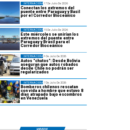
INTERNACIONAL
17 De Julio De 2026
Conectan los extremos del
puente entre Paraguay y Basil
por el Corredor Bioceánico
INTERNACIONAL
15 De Julio De 2026
Este miércoles se unirían los
extremos del puente entre
Paraguay y Brasil para el
Corredor Bioceánico
INTERNACIONAL
8 De Julio De 2026
Autos "chutos": Desde Bolivia
aseguran que autos robados
desde Chile no podrán ser
regularizados
INTERNACIONAL
2 De Julio De 2026
Bomberos chilenos rescatan
con vida a hombre que estuvo 8
días atrapado bajo escombros
en Venezuela
VIDEOS