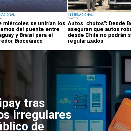
NACIONAL
INTERNACIONAL
26
08/07/2026
e miércoles se unirían los
Autos "chutos": Desde Bo
remos del puente entre
aseguran que autos rob
aguay y Brasil para el
desde Chile no podrán s
redor Bioceánico
regularizados
ipay tras
os irregulares
úblico de