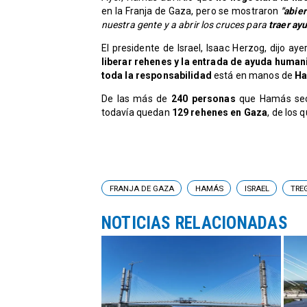
en la Franja de Gaza, pero se mostraron
"abier
nuestra gente y a abrir los cruces para
traer ayu
El presidente de Israel, Isaac Herzog, dijo aye
liberar rehenes y la entrada de ayuda humani
toda la responsabilidad
está en manos de
H
De las más de
240 personas
que Hamás secu
todavía quedan
129 rehenes en Gaza
, de los
FRANJA DE GAZA
HAMÁS
ISRAEL
TRE
NOTICIAS RELACIONADAS