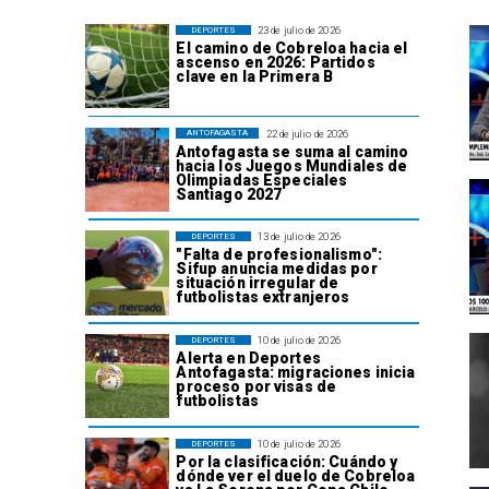
23 de julio de 2026
DEPORTES
El camino de Cobreloa hacia el
ascenso en 2026: Partidos
clave en la Primera B
22 de julio de 2026
ANTOFAGASTA
Antofagasta se suma al camino
hacia los Juegos Mundiales de
Olimpiadas Especiales
Santiago 2027
13 de julio de 2026
DEPORTES
"Falta de profesionalismo":
Sifup anuncia medidas por
situación irregular de
futbolistas extranjeros
10 de julio de 2026
DEPORTES
Alerta en Deportes
Antofagasta: migraciones inicia
proceso por visas de
futbolistas
10 de julio de 2026
DEPORTES
Por la clasificación: Cuándo y
dónde ver el duelo de Cobreloa