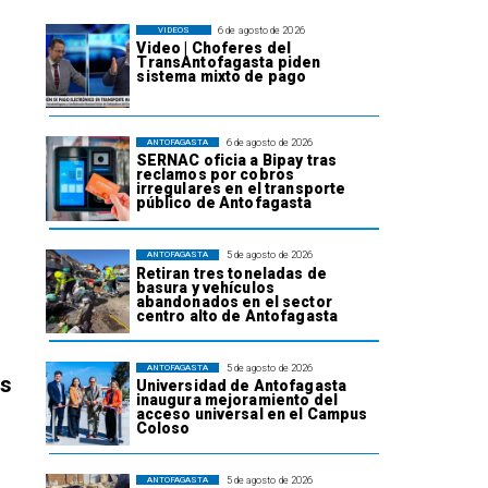
6 de agosto de 2026
VIDEOS
Video | Choferes del
TransAntofagasta piden
sistema mixto de pago
6 de agosto de 2026
ANTOFAGASTA
SERNAC oficia a Bipay tras
reclamos por cobros
irregulares en el transporte
público de Antofagasta
5 de agosto de 2026
ANTOFAGASTA
Retiran tres toneladas de
basura y vehículos
abandonados en el sector
centro alto de Antofagasta
5 de agosto de 2026
ANTOFAGASTA
os
Universidad de Antofagasta
inaugura mejoramiento del
acceso universal en el Campus
Coloso
5 de agosto de 2026
ANTOFAGASTA