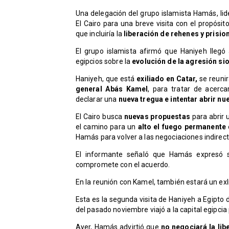
Una delegación del grupo islamista Hamás, lider
El Cairo para una breve visita con el propósit
que incluiría la
liberación de rehenes y prisio
El grupo islamista afirmó que Haniyeh lleg
egipcios sobre la
evolución de la agresión si
Haniyeh, que está
exiliado en Catar,
se reunir
general Abás Kamel
, para tratar de acerca
declarar una
nueva tregua e intentar abrir n
El Cairo busca
nuevas propuestas
para abrir 
el camino para un
alto el fuego permanente
Hamás para volver a las negociaciones indirect
El informante señaló que Hamás expresó 
compromete con el acuerdo.
En la reunión con Kamel, también estará un exl
Esta es la segunda visita de Haniyeh a Egipto d
del pasado noviembre viajó a la capital egipci
Ayer, Hamás advirtió que
no negociará la lib