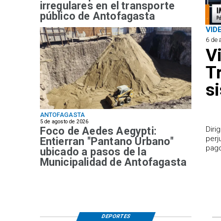
irregulares en el transporte
público de Antofagasta
VID
6 de 
V
T
s
ANTOFAGASTA
5 de agosto de 2026
Foco de Aedes Aegypti:
​Dir
perj
Entierran "Pantano Urbano"
pago
ubicado a pasos de la
Municipalidad de Antofagasta
DEPORTES