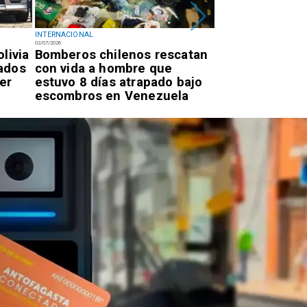
INTERNACIONAL
INTERNACIONAL
02/07/2026
02/07/2026
livia
Bomberos chilenos rescatan
Diputado Videl
ados
con vida a hombre que
intervención d
er
estuvo 8 días atrapado bajo
por proyecto p
escombros en Venezuela
autos "chutos" 