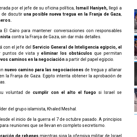
ada por el jefe de su oficina política,
Ismail Haniyeh,
llegó a
o de discutir
una posible nueva tregua en la Franja de Gaza
,
neros.
ó a El Cairo para mantener conversaciones con responsables
onista
contra la Franja de Gaza, sin dar más detalles.
á con el jefe del
Servicio General de Inteligencia egipcio, el
r puntos de vista y
eliminar los obstáculos
que permitan
uevos caminos en la negociación
a partir del papel egipcio.
un
nuevo camino para las negociaciones
de tregua y allanar
en la Franja de Gaza. Egipto intenta obtener la aprobación de
as.
su voluntad de
cumplir con el alto el fuego
si Israel se
íder del grupo islamista, Khaled Meshal.
esde el inicio de la guerra el 7 de octubre pasado. A principios
a para reuniones que se llevan en completo secretismo.
eración de rehenes
mientras siga la ofensiva militar de Israel