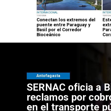
INTERNACIONAL
INTER
17/07/2026
15/07/20
ión permanece
Conectan los extremos del
Est
helle Bachelet
puente entre Paraguay y
ext
idatura a la ONU
Basil por el Corredor
Par
Bioceánico
Cor
Antofagasta
SERNAC oficia a B
reclamos por cobr
en el transporte p