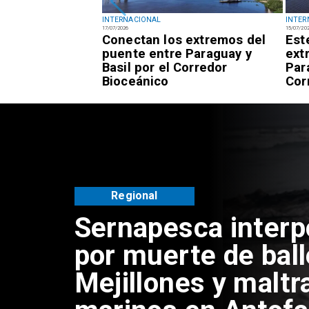
INTERNACIONAL
INTER
17/07/2026
15/07/20
ión permanece
Conectan los extremos del
Est
helle Bachelet
puente entre Paraguay y
ext
idatura a la ONU
Basil por el Corredor
Par
Bioceánico
Cor
Regional
Sernapesca inter
por muerte de bal
Mejillones y maltr