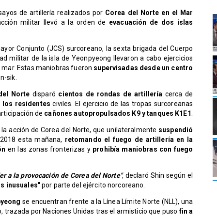
sayos de artillería realizados por
Corea del Norte en el Mar
ción militar llevó a la orden de
evacuación de dos islas
ayor Conjunto (JCS) surcoreano, la sexta brigada del Cuerpo
ad militar de la isla de Yeonpyeong llevaron a cabo ejercicios
 mar. Estas maniobras fueron
supervisadas desde un centro
n-sik.
del Norte
disparó
cientos de rondas de artillería
cerca de
 los residentes
civiles. El ejercicio de las tropas surcoreanas
articipación de
cañones autopropulsados K9 y tanques K1E1
.
ó la acción de Corea del Norte, que unilateralmente
suspendió
 2018 esta mañana,
retomando el fuego de artillería en la
ón
en las zonas fronterizas y
prohibía maniobras con fuego
er a la provocación de Corea del Norte"
, declaró Shin según el
s inusuales"
por parte del ejército norcoreano.
pyeong
se encuentran frente a la Línea Límite Norte (NLL), una
, trazada por Naciones Unidas tras el armisticio que puso
fin a