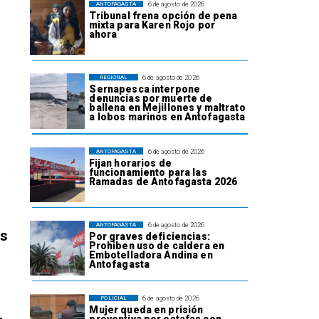
6 de agosto de 2026
ANTOFAGASTA
Tribunal frena opción de pena
mixta para Karen Rojo por
ahora
6 de agosto de 2026
REGIONAL
Sernapesca interpone
denuncias por muerte de
ballena en Mejillones y maltrato
a lobos marinos en Antofagasta
6 de agosto de 2026
ANTOFAGASTA
Fijan horarios de
funcionamiento para las
Ramadas de Antofagasta 2026
6 de agosto de 2026
ANTOFAGASTA
os
Por graves deficiencias:
Prohiben uso de caldera en
Embotelladora Andina en
Antofagasta
6 de agosto de 2026
POLICIAL
Mujer queda en prisión