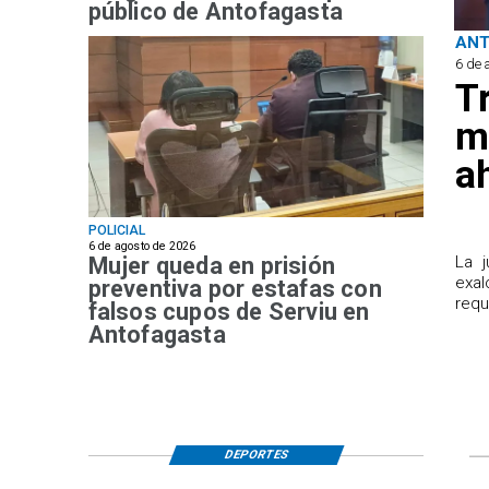
público de Antofagasta
AN
6 de 
T
m
a
POLICIAL
6 de agosto de 2026
Mujer queda en prisión
​La 
exal
preventiva por estafas con
requ
falsos cupos de Serviu en
Antofagasta
DEPORTES