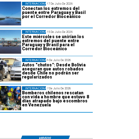
INTERNACIONAL
17 De Julio De 2026
Conectan los extremos del
puente entre Paraguay y Basil
por el Corredor Bioceánico
INTERNACIONAL
15 De Julio De 2026
Este miércoles se unirían los
extremos del puente entre
Paraguay y Brasil para el
Corredor Bioceánico
INTERNACIONAL
8 De Julio De 2026
Autos "chutos": Desde Bolivia
aseguran que autos robados
desde Chile no podrán ser
regularizados
INTERNACIONAL
2 De Julio De 2026
Bomberos chilenos rescatan
con vida a hombre que estuvo 8
días atrapado bajo escombros
en Venezuela
VIDEOS