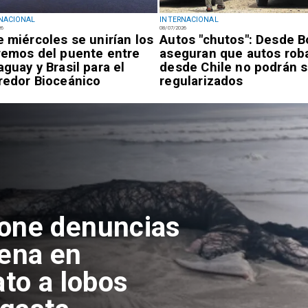
NACIONAL
INTERNACIONAL
26
08/07/2026
e miércoles se unirían los
Autos "chutos": Desde Bo
remos del puente entre
aseguran que autos rob
aguay y Brasil para el
desde Chile no podrán s
redor Bioceánico
regularizados
pone denuncias
lena en
ato a lobos