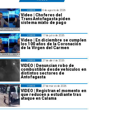
6 de agosto de 2026
VIDEOS
Video | Choferes del
TransAntofagasta piden
sistema mixto de pago
17 de julio de 2026
VIDEOS
Video | En diciembre se cumplen
los 100 años de la Coronación
de la Virgen del Carmen
27 de abril de 2026
VIDEOS
VIDEO | Denuncian robo de
combustible desde vehículos en
distintos sectores de
Antofagasta
27 de marzo de 2026
VIDEOS
VIDEO | Registran el momento en
que reducen a estudiante tras
ataque en Calama