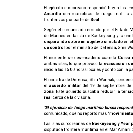
El ejército surcoreano respondió hoy a los en
Amarillo
con maniobras de fuego real. La ac
fronterizas por parte de
Seúl.
​Según el comunicado emitido por el Estado M
de Marines en la isla de Baeknyeong y la unid
disparando sobre un objetivo simulado
en el
de control
por el ministro de Defensa, Shin Wo
El incidente se desencadenó cuando
Corea 
ambas islas, lo que provocó la
evacuación de
inició a las 15.00 horas locales y contó con la p
​El ministro de Defensa, Shin Won-sik, conden
el acuerdo militar
del 19 de septiembre de
zona
. Este acuerdo buscaba
reducir la tensi
real
cerca de la divisoria.
​"El ejercicio de fuego marítimo busca respond
comunicado, que no reportó más
"movimiento
​Las islas surcoreanas de
Baeknyeong y Yeon
disputada frontera marítima en el Mar Amarillo