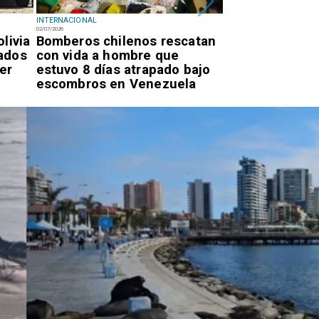
INTERNACIONAL
INTERNACIONAL
02/07/2026
02/07/2026
livia
Bomberos chilenos rescatan
Diputado Videl
ados
con vida a hombre que
intervención d
er
estuvo 8 días atrapado bajo
por proyecto p
escombros en Venezuela
autos "chutos" 