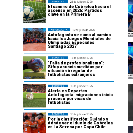
23 de julio de 2026
DEPORTES
El camino de Cobreloa hacia el
ascenso en 2026: Partidos
clave en la Primera B
22 de julio de 2026
ANTOFAGASTA
Antofagasta se suma al camino
hacia los Juegos Mundiales de
Olimpiadas Especiales
Santiago 2027
13 de julio de 2026
DEPORTES
"Falta de profesionalismo":
Sifup anuncia medidas por
situación irregular de
futbolistas extranjeros
10 de julio de 2026
DEPORTES
Alerta en Deportes
Antofagasta: migraciones inicia
proceso por visas de
futbolistas
10 de julio de 2026
DEPORTES
Por la clasificación: Cuándo y
dónde ver el duelo de Cobreloa
vs La Serena por Copa Chile