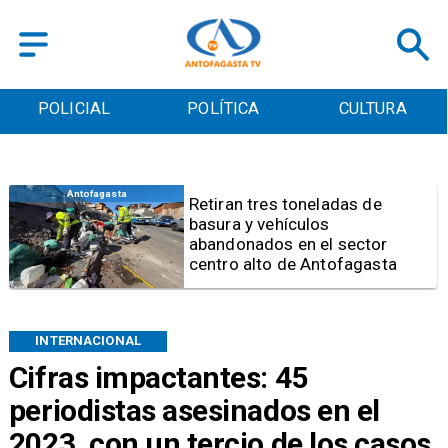
POLICIAL
POLÍTICA
CULTURA
Salud
Bajo el estándar: Hospitales de
Antofagasta y Calama no
cumplen con indicadores de
gestión del Minsal
INTERNACIONAL
Cifras impactantes: 45
periodistas asesinados en el
2023, con un tercio de los casos