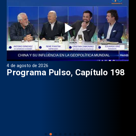
4 de agosto de 2026
1 d
9
Programa Pulso, Capítulo 198
P