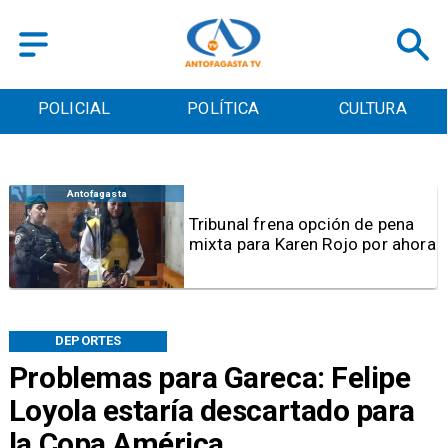
POLICIAL
POLÍTICA
CULTURA
Regional
Sernapesca interpone
denuncias por muerte de
ballena en Mejillones y maltrato
a lobos marinos en Antofagasta
DEPORTES
Problemas para Gareca: Felipe
Loyola estaría descartado para
la Copa América