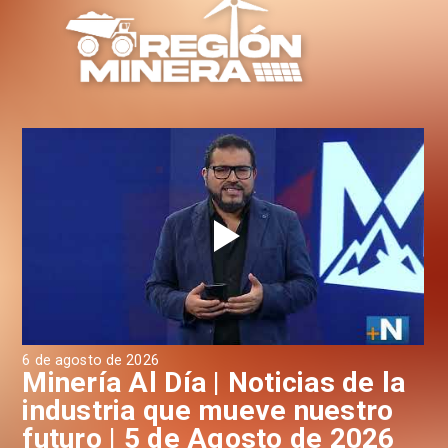
6 de agosto de 2026
4 d
a
Minería Al Día | Noticias de la
M
industria que mueve nuestro
i
futuro | 5 de Agosto de 2026
f