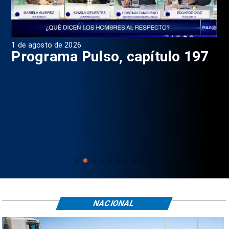
1 de agosto de 2026
31 
8
Programa Pulso, capítulo 197
D
NACIONAL