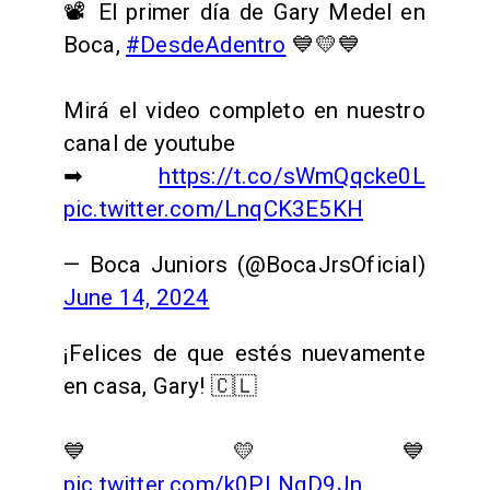
📽 El primer día de Gary Medel en
Boca,
#DesdeAdentro
💙💛💙
Mirá el video completo en nuestro
canal de youtube
➡
https://t.co/sWmQqcke0L
pic.twitter.com/LnqCK3E5KH
— Boca Juniors (@BocaJrsOficial)
June 14, 2024
¡Felices de que estés nuevamente
en casa, Gary! 🇨🇱
💙💛💙
pic.twitter.com/k0PLNqD9Jn