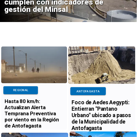
cumplen con indicadores de
gestión del Minsal
REGIONAL
ANTOFAGASTA
Hasta 80 km/h:
Foco de Aedes Aegypti:
Actualizan Alerta
Entierran "Pantano
Temprana Preventiva
Urbano" ubicado a pasos
por viento en la Región
de la Municipalidad de
de Antofagasta
Antofagasta