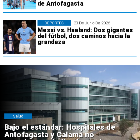
de Antofagasta
DEPORTES
23 De Junio De 2026
Messi vs. Haaland: Dos gigantes
del fútbol, dos caminos hacia la
grandeza
Salud
Bajo el estándar: Hospitales de
Antofagasta y Calama no