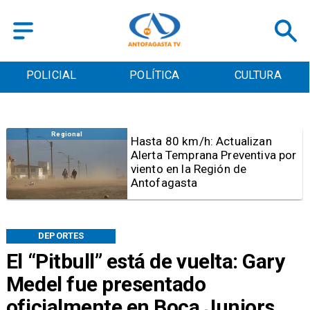
POLICIAL
POLÍTICA
CULTURA
Antofagasta
Detienen a sujeto por iniciar
quema para sacar cables
eléctricos en el sector norte de
Antofagasta
DEPORTES
El “Pitbull” está de vuelta: Gary
Medel fue presentado
oficialmente en Boca Juniors