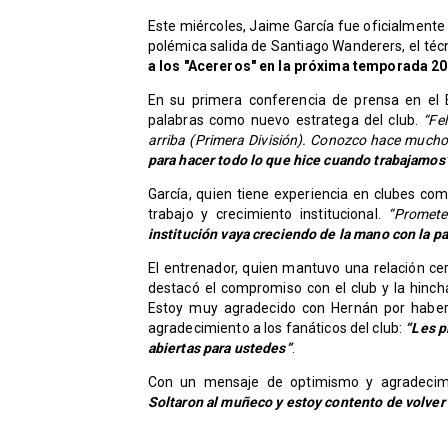
Este miércoles, Jaime García fue oficialment
polémica salida de Santiago Wanderers, el técn
a los "Acereros" en la próxima temporada 20
En su primera conferencia de prensa en el 
palabras como nuevo estratega del club.
“Fe
arriba (Primera División). Conozco hace much
para hacer todo lo que hice cuando trabajamos
García, quien tiene experiencia en clubes c
trabajo y crecimiento institucional.
“Promete
institución vaya creciendo de la mano con la p
El entrenador, quien mantuvo una relación c
destacó el compromiso con el club y la hincha
Estoy muy agradecido con Hernán por haber 
agradecimiento a los fanáticos del club:
“Les p
abiertas para ustedes”
.
Con un mensaje de optimismo y agradecim
Soltaron al muñeco y estoy contento de volver