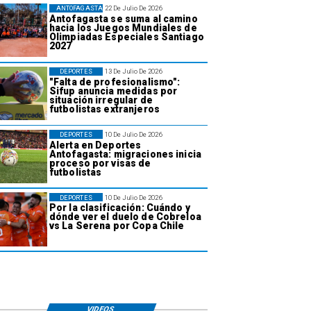
ANTOFAGASTA
22 De Julio De 2026
Antofagasta se suma al camino
hacia los Juegos Mundiales de
Olimpiadas Especiales Santiago
2027
DEPORTES
13 De Julio De 2026
"Falta de profesionalismo":
Sifup anuncia medidas por
situación irregular de
futbolistas extranjeros
DEPORTES
10 De Julio De 2026
Alerta en Deportes
Antofagasta: migraciones inicia
proceso por visas de
futbolistas
DEPORTES
10 De Julio De 2026
Por la clasificación: Cuándo y
dónde ver el duelo de Cobreloa
vs La Serena por Copa Chile
VIDEOS