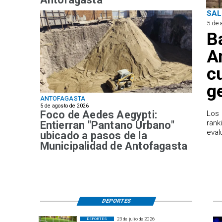
SAL
5 de 
B
A
c
g
ANTOFAGASTA
5 de agosto de 2026
Foco de Aedes Aegypti:
Los 
rank
Entierran "Pantano Urbano"
eval
ubicado a pasos de la
Municipalidad de Antofagasta
DEPORTES
23 de julio de 2026
DEPORTES