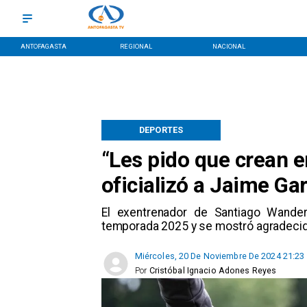
ANTOFAGASTA
REGIONAL
NACIONAL
DEPORTES
“Les pido que crean 
oficializó a Jaime G
​El exentrenador de Santiago Wande
temporada 2025 y se mostró agradecido 
Miércoles, 20 De Noviembre De 2024 21:23
Por
Cristóbal Ignacio Adones Reyes