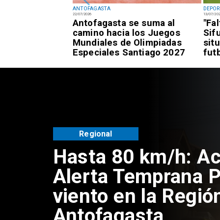
ANTOFAGASTA
DEPOR
22/07/2026
13/07/20
fagastino logra
Antofagasta se suma al
"Fa
esía de alto
camino hacia los Juegos
Sif
awái
Mundiales de Olimpiadas
sit
Especiales Santiago 2027
fut
Regional
Hasta 80 km/h: Ac
Alerta Temprana P
viento en la Regió
Antofagasta