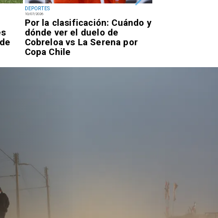
DEPORTES
DEPORTES
10/07/2026
07/07/2026
Por la clasificación: Cuándo y
Antofagastino
es
dónde ver el duelo de
Astudillo logr
 de
Cobreloa vs La Serena por
oro en los Ju
Copa Chile
Parasudameri
Valledupar 20