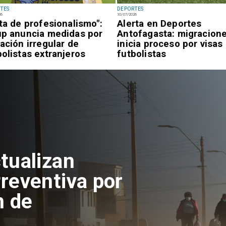
TES
DEPORTES
26
10/07/2026
lta de profesionalismo":
Alerta en Deportes
up anuncia medidas por
Antofagasta: migracion
uación irregular de
inicia proceso por visas
bolistas extranjeros
futbolistas
tualizan
reventiva por
n de