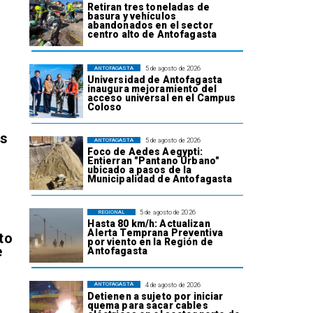
Retiran tres toneladas de
basura y vehículos
abandonados en el sector
centro alto de Antofagasta
5 de agosto de 2026
ANTOFAGASTA
Universidad de Antofagasta
inaugura mejoramiento del
acceso universal en el Campus
Coloso
os
5 de agosto de 2026
ANTOFAGASTA
Foco de Aedes Aegypti:
Entierran "Pantano Urbano"
ubicado a pasos de la
Municipalidad de Antofagasta
5 de agosto de 2026
REGIONAL
Hasta 80 km/h: Actualizan
Alerta Temprana Preventiva
to
por viento en la Región de
e
Antofagasta
4 de agosto de 2026
ANTOFAGASTA
Detienen a sujeto por iniciar
quema para sacar cables