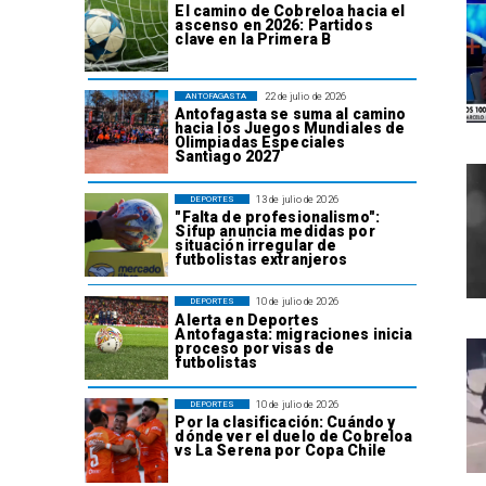
El camino de Cobreloa hacia el
ascenso en 2026: Partidos
clave en la Primera B
22 de julio de 2026
ANTOFAGASTA
Antofagasta se suma al camino
hacia los Juegos Mundiales de
Olimpiadas Especiales
Santiago 2027
13 de julio de 2026
DEPORTES
"Falta de profesionalismo":
Sifup anuncia medidas por
situación irregular de
futbolistas extranjeros
10 de julio de 2026
DEPORTES
Alerta en Deportes
Antofagasta: migraciones inicia
proceso por visas de
futbolistas
10 de julio de 2026
DEPORTES
Por la clasificación: Cuándo y
dónde ver el duelo de Cobreloa
vs La Serena por Copa Chile