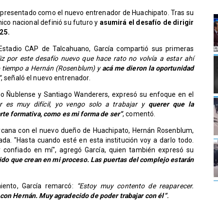
e presentado como el nuevo entrenador de Huachipato. Tras su
ico nacional definió su futuro y
asumirá el desafío de dirigir
25.
Estadio CAP de Talcahuano, García compartió sus primeras
liz por este desafío nuevo que hace rato no volvía a estar ahí
o tiempo a Hernán (Rosenblum) y
acá me dieron la oportunidad
”
, señaló el nuevo entrenador.
omo Ñublense y Santiago Wanderers, expresó su enfoque en el
r es muy difícil, yo vengo solo a trabajar y
querer que la
arte formativa, como es mi forma de ser”
, comentó.
ercana con el nuevo dueño de Huachipato, Hernán Rosenblum,
da. "Hasta cuando esté en esta institución voy a darlo todo.
confiado en mí", agregó García, quien también expresó su
ido que crean en mi proceso. Las puertas del complejo estarán
iento, García remarcó:
“Estoy muy contento de reaparecer.
 con Hernán. Muy agradecido de poder trabajar con él”
.