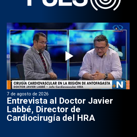
6 de agosto de 2026
4 
Programa Pulso, Capítulo 199
P