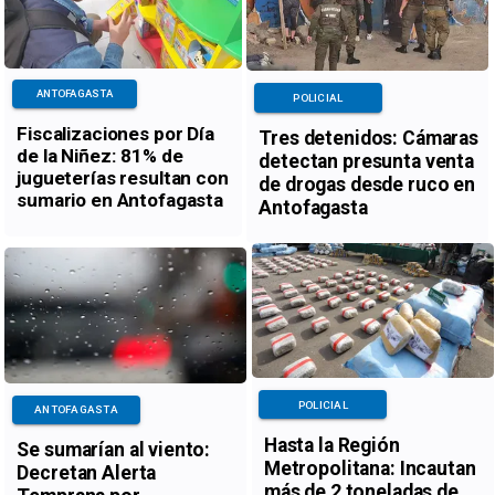
ANTOFAGASTA
POLICIAL
Fiscalizaciones por Día
Tres detenidos: Cámaras
de la Niñez: 81% de
detectan presunta venta
jugueterías resultan con
de drogas desde ruco en
sumario en Antofagasta
Antofagasta
POLICIAL
ANTOFAGASTA
Hasta la Región
Se sumarían al viento:
Metropolitana: Incautan
Decretan Alerta
más de 2 toneladas de