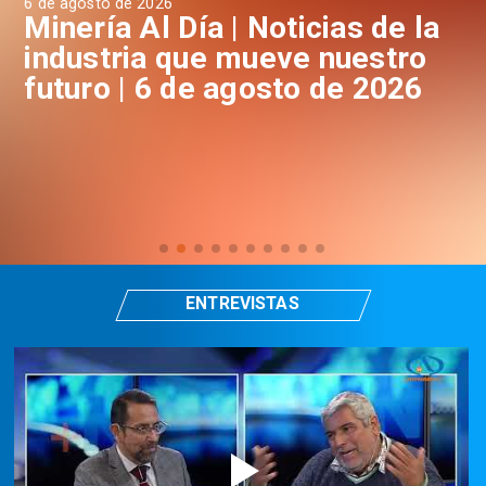
6 de agosto de 2026
6 d
a
Minería Al Día | Noticias de la
M
industria que mueve nuestro
i
futuro | 6 de agosto de 2026
f
ENTREVISTAS