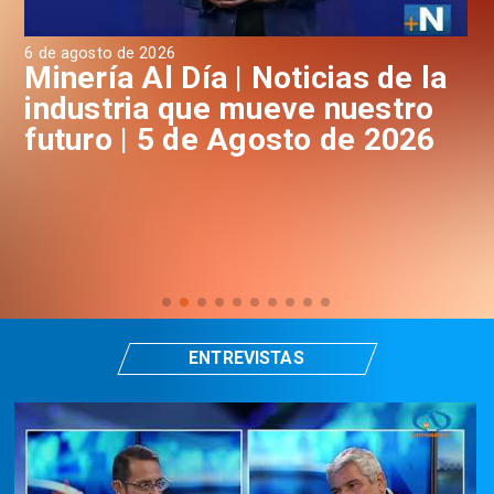
6 de agosto de 2026
4 d
a
Minería Al Día | Noticias de la
M
industria que mueve nuestro
i
futuro | 5 de Agosto de 2026
f
ENTREVISTAS