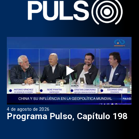
4 de agosto de 2026
1 d
9
Programa Pulso, Capítulo 198
P