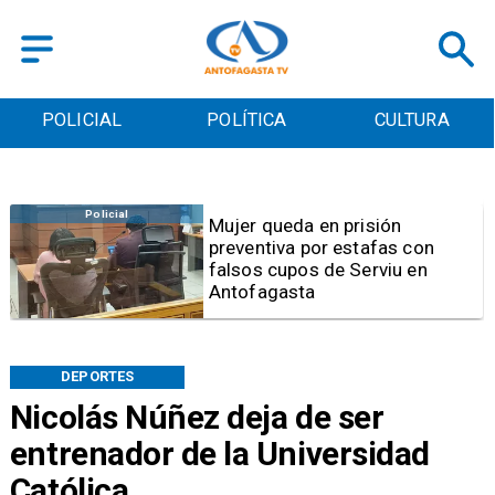
POLICIAL
POLÍTICA
CULTURA
Videos
Video | Choferes del
TransAntofagasta piden
sistema mixto de pago
DEPORTES
Nicolás Núñez deja de ser
entrenador de la Universidad
Católica