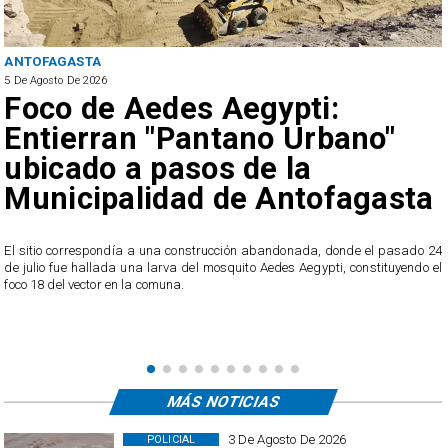
REGIONAL
5 De Agosto De 2026
Hasta 80 km/h: Actualizan
Alerta Temprana Preventiva
por viento en la Región de
Antofagasta
4
A partir de este miércoles, se pronostica el desarrollo de viento normal a
l
moderado en los sectores de cordillera de la Costa y la cordillera de toda la
región.
MÁS NOTICIAS
3 De Agosto De 2026
POLICIAL