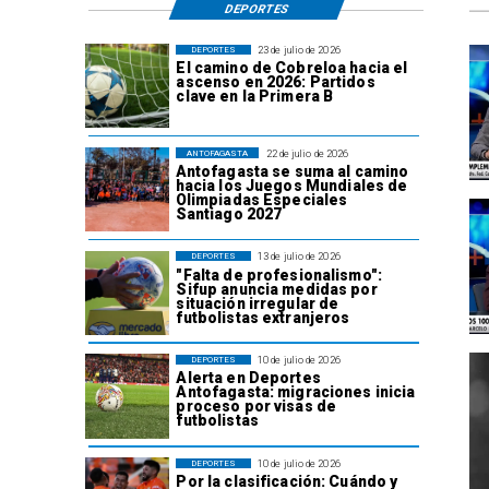
DEPORTES
23 de julio de 2026
DEPORTES
El camino de Cobreloa hacia el
ascenso en 2026: Partidos
clave en la Primera B
22 de julio de 2026
ANTOFAGASTA
Antofagasta se suma al camino
hacia los Juegos Mundiales de
Olimpiadas Especiales
Santiago 2027
13 de julio de 2026
DEPORTES
"Falta de profesionalismo":
Sifup anuncia medidas por
situación irregular de
futbolistas extranjeros
10 de julio de 2026
DEPORTES
Alerta en Deportes
Antofagasta: migraciones inicia
proceso por visas de
futbolistas
10 de julio de 2026
DEPORTES
Por la clasificación: Cuándo y