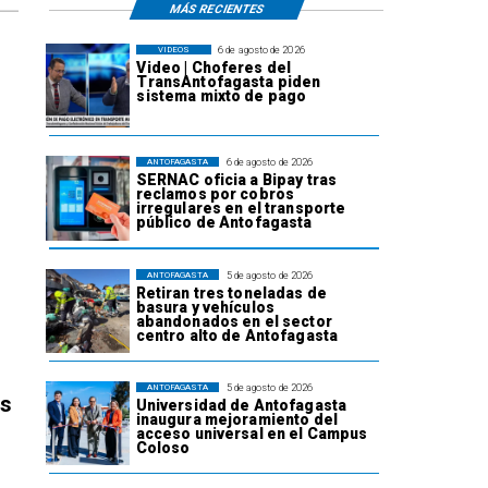
MÁS RECIENTES
6 de agosto de 2026
VIDEOS
Video | Choferes del
TransAntofagasta piden
sistema mixto de pago
6 de agosto de 2026
ANTOFAGASTA
SERNAC oficia a Bipay tras
reclamos por cobros
irregulares en el transporte
público de Antofagasta
5 de agosto de 2026
ANTOFAGASTA
Retiran tres toneladas de
basura y vehículos
abandonados en el sector
centro alto de Antofagasta
5 de agosto de 2026
ANTOFAGASTA
os
Universidad de Antofagasta
inaugura mejoramiento del
acceso universal en el Campus
Coloso