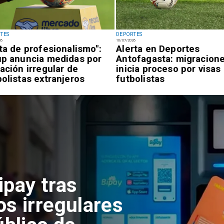
TES
DEPORTES
26
10/07/2026
lta de profesionalismo":
Alerta en Deportes
up anuncia medidas por
Antofagasta: migracion
uación irregular de
inicia proceso por visas
bolistas extranjeros
futbolistas
ipay tras
os irregulares