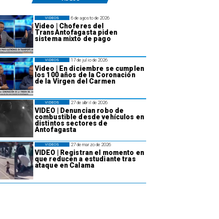
6 de agosto de 2026
VIDEOS
Video | Choferes del
TransAntofagasta piden
sistema mixto de pago
17 de julio de 2026
VIDEOS
Video | En diciembre se cumplen
los 100 años de la Coronación
de la Virgen del Carmen
27 de abril de 2026
VIDEOS
VIDEO | Denuncian robo de
combustible desde vehículos en
distintos sectores de
Antofagasta
27 de marzo de 2026
VIDEOS
VIDEO | Registran el momento en
que reducen a estudiante tras
ataque en Calama