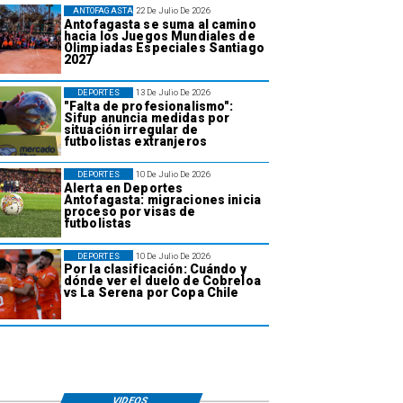
ANTOFAGASTA
22 De Julio De 2026
Antofagasta se suma al camino
hacia los Juegos Mundiales de
Olimpiadas Especiales Santiago
2027
DEPORTES
13 De Julio De 2026
"Falta de profesionalismo":
Sifup anuncia medidas por
situación irregular de
futbolistas extranjeros
DEPORTES
10 De Julio De 2026
Alerta en Deportes
Antofagasta: migraciones inicia
proceso por visas de
futbolistas
DEPORTES
10 De Julio De 2026
Por la clasificación: Cuándo y
dónde ver el duelo de Cobreloa
vs La Serena por Copa Chile
VIDEOS