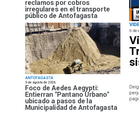
reclamos por cobros
irregulares en el transporte
público de Antofagasta
VID
6 de 
V
T
s
ANTOFAGASTA
5 de agosto de 2026
Foco de Aedes Aegypti:
​Dir
perj
Entierran "Pantano Urbano"
pago
ubicado a pasos de la
Municipalidad de Antofagasta