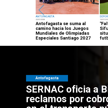
ANTOFAGASTA
DEPOR
22/07/2026
13/07/20
fagastino logra
Antofagasta se suma al
"Fa
esía de alto
camino hacia los Juegos
Sif
awái
Mundiales de Olimpiadas
sit
Especiales Santiago 2027
fut
Antofagasta
SERNAC oficia a B
reclamos por cobr