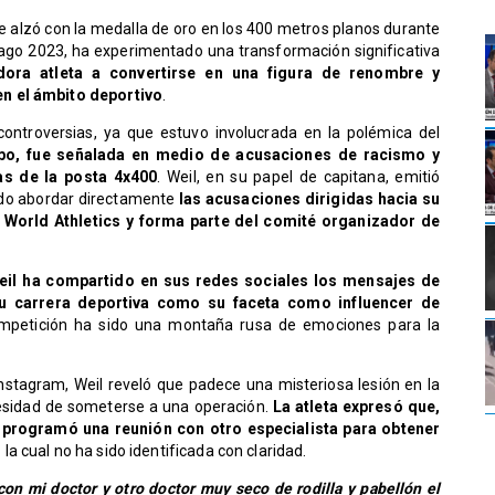
se alzó con la medalla de oro en los 400 metros planos durante
ago 2023, ha experimentado una transformación significativa
ora atleta a convertirse en una figura de renombre y
n el ámbito deportivo
.
ontroversias, ya que estuvo involucrada en la polémica del
po, fue señalada en medio de acusaciones de racismo y
as de la posta 4x400
. Weil, en su papel de capitana, emitió
ndo abordar directamente
las acusaciones dirigidas hacia su
 World Athletics y forma parte del comité organizador de
eil ha compartido en sus redes sociales los mensajes de
su carrera deportiva como su faceta como influencer de
ompetición ha sido una montaña rusa de emociones para la
nstagram, Weil reveló que padece una misteriosa lesión en la
cesidad de someterse a una operación.
La atleta expresó que,
 programó una reunión con otro especialista para obtener
,
la cual no ha sido identificada con claridad.
con mi doctor y otro doctor muy seco de rodilla y pabellón el