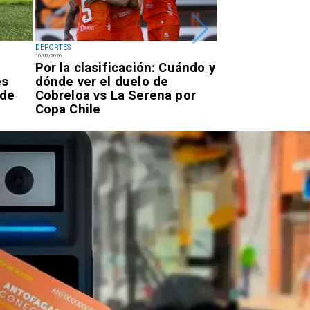
DEPORTES
DEPORTES
10/07/2026
07/07/2026
Por la clasificación: Cuándo y
Antofagastino
es
dónde ver el duelo de
Astudillo logr
 de
Cobreloa vs La Serena por
oro en los Ju
Copa Chile
Parasudameri
Valledupar 20