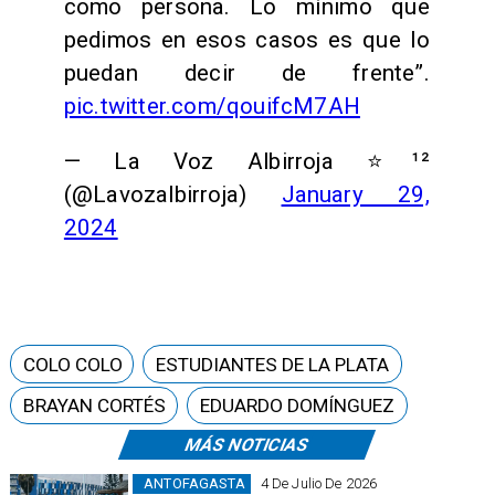
como persona. Lo mínimo que
pedimos en esos casos es que lo
puedan decir de frente”.
pic.twitter.com/qouifcM7AH
— La Voz Albirroja ⭐️¹²
(@Lavozalbirroja)
January 29,
2024
COLO COLO
ESTUDIANTES DE LA PLATA
BRAYAN CORTÉS
EDUARDO DOMÍNGUEZ
MÁS NOTICIAS
ANTOFAGASTA
4 De Julio De 2026