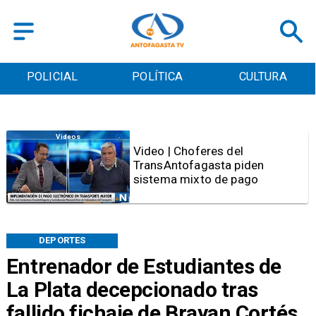
POLICIAL
POLÍTICA
CULTURA
Videos
Video | Choferes del
TransAntofagasta piden
sistema mixto de pago
DEPORTES
Entrenador de Estudiantes de
La Plata decepcionado tras
fallido fichaje de Brayan Cortés