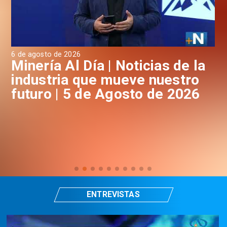
6 de agosto de 2026
4 d
a
Minería Al Día | Noticias de la
M
industria que mueve nuestro
i
futuro | 5 de Agosto de 2026
f
ENTREVISTAS