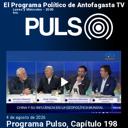
El Programa Político de Antofagasta TV
Lunes y Miércoles - 20:00
hrs.
4 de agosto de 2026
1 d
9
Programa Pulso, Capítulo 198
P