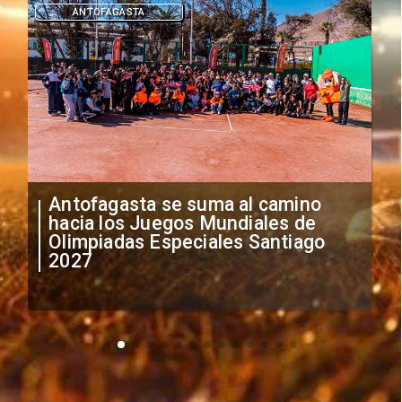
DEPORTES
"Falta de profesionalismo": Sifup
anuncia medidas por situación
irregular de futbolistas
extranjeros