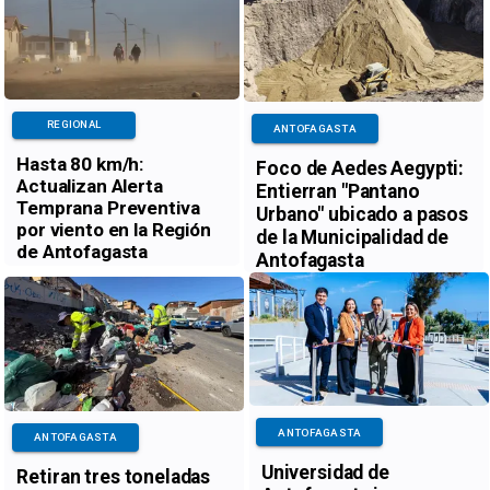
REGIONAL
ANTOFAGASTA
Hasta 80 km/h:
Foco de Aedes Aegypti:
Actualizan Alerta
Entierran "Pantano
Temprana Preventiva
Urbano" ubicado a pasos
por viento en la Región
de la Municipalidad de
de Antofagasta
Antofagasta
ANTOFAGASTA
ANTOFAGASTA
Universidad de
Retiran tres toneladas