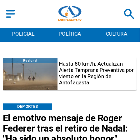
POLICIAL
POLÍTICA
CULTURA
Antofagasta
Detienen a sujeto por iniciar
quema para sacar cables
eléctricos en el sector norte de
Antofagasta
DEPORTES
El emotivo mensaje de Roger
Federer tras el retiro de Nadal:
"Ha sido un absoluto honor"