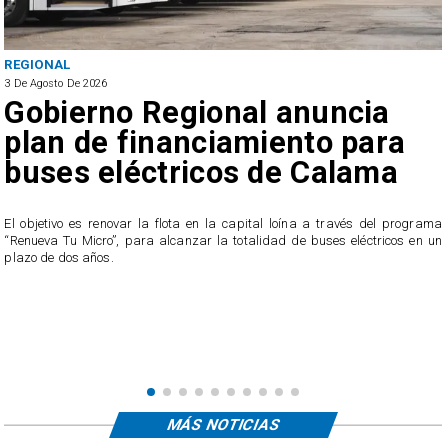
POLICIAL
3 De Agosto De 2026
Cinco detenidos: Desarticulan
tres puntos de venta de
drogas en Antofagasta
ama
Los procedimientos terminaron con la incautación de más de 1,2 kilos 
 un
drogas, correspondientes a pasta base de cocaína, marihuana
clorhidrato de cocaína.
MÁS NOTICIAS