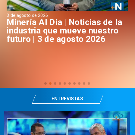
3 de agosto de 2026
31 
a
Minería Al Día | Noticias de la
M
industria que mueve nuestro
i
futuro | 3 de agosto 2026
f
ENTREVISTAS