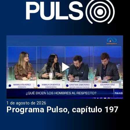
1 de agosto de 2026
31 
8
Programa Pulso, capítulo 197
D