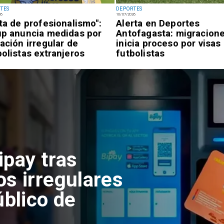
TES
DEPORTES
26
10/07/2026
lta de profesionalismo":
Alerta en Deportes
up anuncia medidas por
Antofagasta: migracion
uación irregular de
inicia proceso por visas
bolistas extranjeros
futbolistas
ipay tras
os irregulares
úblico de