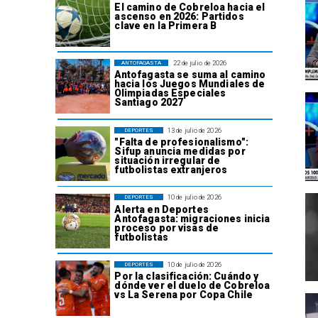
El camino de Cobreloa hacia el
ascenso en 2026: Partidos
clave en la Primera B
22 de julio de 2026
ANTOFAGASTA
Antofagasta se suma al camino
hacia los Juegos Mundiales de
Olimpiadas Especiales
Santiago 2027
13 de julio de 2026
DEPORTES
"Falta de profesionalismo":
Sifup anuncia medidas por
situación irregular de
futbolistas extranjeros
10 de julio de 2026
DEPORTES
Alerta en Deportes
Antofagasta: migraciones inicia
proceso por visas de
futbolistas
10 de julio de 2026
DEPORTES
Por la clasificación: Cuándo y
dónde ver el duelo de Cobreloa
vs La Serena por Copa Chile