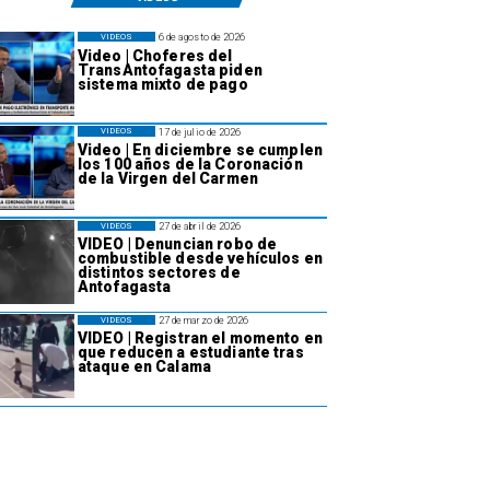
6 de agosto de 2026
VIDEOS
Video | Choferes del
TransAntofagasta piden
sistema mixto de pago
17 de julio de 2026
VIDEOS
Video | En diciembre se cumplen
los 100 años de la Coronación
de la Virgen del Carmen
27 de abril de 2026
VIDEOS
VIDEO | Denuncian robo de
combustible desde vehículos en
distintos sectores de
Antofagasta
27 de marzo de 2026
VIDEOS
VIDEO | Registran el momento en
que reducen a estudiante tras
ataque en Calama