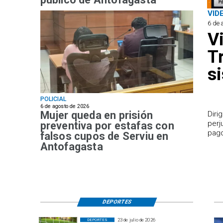
VID
6 de 
V
T
s
POLICIAL
6 de agosto de 2026
Mujer queda en prisión
​Dir
perj
preventiva por estafas con
pago
falsos cupos de Serviu en
Antofagasta
DEPORTES
23 de julio de 2026
DEPORTES