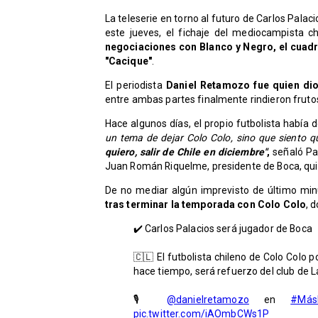
La teleserie en torno al futuro de Carlos Pala
este jueves, el fichaje del mediocampista c
negociaciones con Blanco y Negro, el cuadr
"Cacique"
.
El periodista
Daniel Retamozo fue quien dio
entre ambas partes finalmente rindieron frutos,
Hace algunos días, el propio futbolista había 
un tema de dejar Colo Colo, sino que siento q
quiero, salir de Chile en diciembre"
,
señaló Pa
Juan Román Riquelme, presidente de Boca, qui
De no mediar algún imprevisto de último mi
tras terminar la temporada con Colo Colo
, 
✔️ Carlos Palacios será jugador de Boca
🇨🇱 El futbolista chileno de Colo Colo
hace tiempo, será refuerzo del club de L
🎙️
@danielretamozo
en
#Más
pic.twitter.com/iAOmbCWs1P