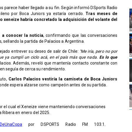
cios parece haber llegado a su fin. Según informó DSports Radio
hileno por Boca Juniors ya estaría cerrado.
Tras meses de
o xeneize habría concretado la adquisición del volante del
 a conocer la noticia
, confirmando que las conversaciones
 sellando la partida de Palacios a Argentina.
dejado entrever su deseo de salir de Chile:
"Me iría, pero no por
ue ya cumplí un ciclo acá, en el país más que nada.
Es lo que
lacios. Además, reveló que mantenía contacto constante con
en seguía de cerca su rendimiento.
nuto,
Carlos Palacios vestiría la camiseta de Boca Juniors
donde espera alzarse como campeón antes de su partida.
 por el cual el Xeneize viene manteniendo conversaciones
a Ribera en enero del 2025.
DeUnaCopa
por DSPORTS Radio FM 103.1.