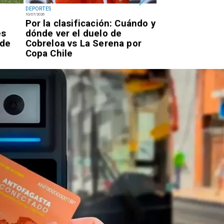
DEPORTES
DEPORTES
10/07/2026
07/07/2026
Por la clasificación: Cuándo y
Antofagastino
es
dónde ver el duelo de
Astudillo logr
 de
Cobreloa vs La Serena por
oro en los Ju
Copa Chile
Parasudameri
Valledupar 20