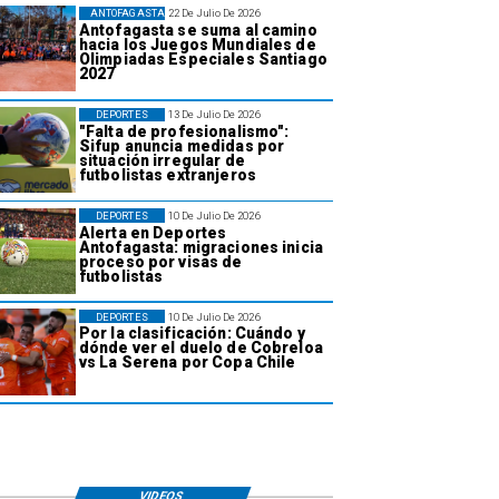
ANTOFAGASTA
22 De Julio De 2026
Antofagasta se suma al camino
hacia los Juegos Mundiales de
Olimpiadas Especiales Santiago
2027
DEPORTES
13 De Julio De 2026
"Falta de profesionalismo":
Sifup anuncia medidas por
situación irregular de
futbolistas extranjeros
DEPORTES
10 De Julio De 2026
Alerta en Deportes
Antofagasta: migraciones inicia
proceso por visas de
futbolistas
DEPORTES
10 De Julio De 2026
Por la clasificación: Cuándo y
dónde ver el duelo de Cobreloa
vs La Serena por Copa Chile
VIDEOS