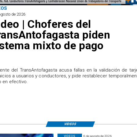
EOS
agosto de 2026
ideo | Choferes del
ransAntofagasta piden
istema mixto de pago
igente del TransAntofagasta acusa fallas en la validación de tarj
uicios a usuarios y conductores, y pide restablecer temporalmen
 en efectivo.
VIDEOS
VIDEOS
6 de agosto de 2026