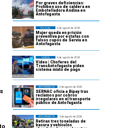
Por graves deficiencias:
Prohiben uso de caldera en
Embotelladora Andina en
Antofagasta
6 de agosto de 2026
POLICIAL
Mujer queda en prisión
preventiva por estafas con
falsos cupos de Serviu en
Antofagasta
6 de agosto de 2026
VIDEOS
Video | Choferes del
TransAntofagasta piden
sistema mixto de pago
6 de agosto de 2026
ANTOFAGASTA
os
SERNAC oficia a Bipay tras
reclamos por cobros
irregulares en el transporte
público de Antofagasta
5 de agosto de 2026
ANTOFAGASTA
Retiran tres toneladas de
basura y vehículos
to