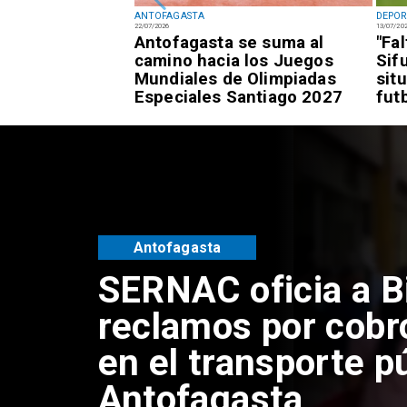
ANTOFAGASTA
DEPOR
22/07/2026
13/07/20
fagastino logra
Antofagasta se suma al
"Fa
esía de alto
camino hacia los Juegos
Sif
awái
Mundiales de Olimpiadas
sit
Especiales Santiago 2027
fut
Antofagasta
SERNAC oficia a B
reclamos por cobr
en el transporte p
Antofagasta