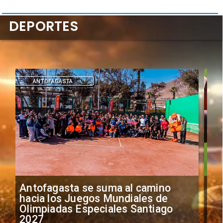
DEPORTES
DEPORTES
"Falta de profesionalismo": Sifup
anuncia medidas por situación
irregular de futbolistas
extranjeros