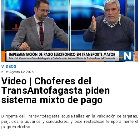
ANTOFAGASTA
6 De Agosto De 2026
SERNAC oficia a Bipay 
en
reclamos por cobros
o
irregulares en el trans
público de Antofagast
idación de tarjetas,
cer temporalmente el
El servicio ofició a la empresa tras recibir casi 40 recla
usuarios, quienes acusan cobros irregulares, descue
transacciones que no reconocen.