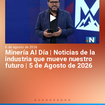
4 de agosto de 2026
3 d
a
Minería Al Día | Noticias de la
M
industria que mueve nuestro
i
futuro | 4 de Agosto de 2026
f