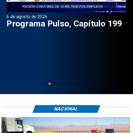
6 de agosto de 2026
4 d
Programa Pulso, Capítulo 199
P
NACIONAL