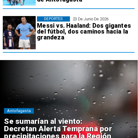
DEPORTES
23 De Junio De 2026
Messi vs. Haaland: Dos gigantes
del fútbol, dos caminos hacia la
grandeza
Policial
Tres detenidos: Cámaras
detectan presunta venta de
drogas desde ruco en