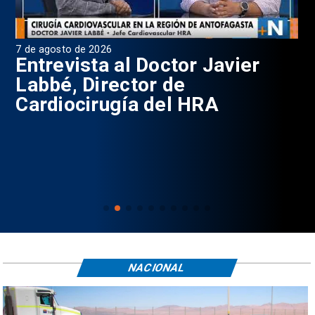
7 de agosto de 2026
6 d
0
Entrevista al Doctor Javier
P
Labbé, Director de
Cardiocirugía del HRA
NACIONAL