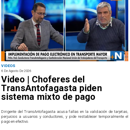
ANTOFAGASTA
6 De Agosto De 2026
oferes del
SERNAC ofi
fagasta piden
reclamos p
ixto de pago
irregulares
público de
fagasta acusa fallas en la validación de tarjetas,
conductores, y pide restablecer temporalmente el
El servicio ofició a la emp
usuarios, quienes acusan