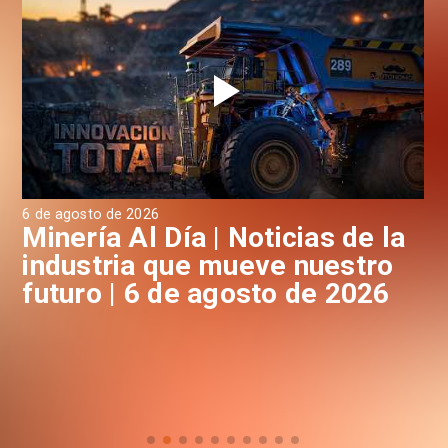
6 de agosto de 2026
6 d
a
Minería Al Día | Noticias de la
M
industria que mueve nuestro
i
futuro | 6 de agosto de 2026
f