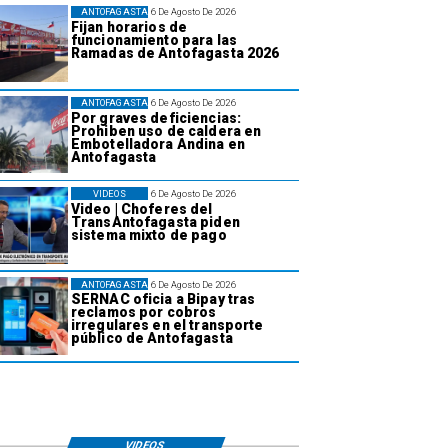
ANTOFAGASTA
6 De Agosto De 2026
Fijan horarios de
funcionamiento para las
Ramadas de Antofagasta 2026
ANTOFAGASTA
6 De Agosto De 2026
Por graves deficiencias:
Prohiben uso de caldera en
Embotelladora Andina en
Antofagasta
VIDEOS
6 De Agosto De 2026
Video | Choferes del
TransAntofagasta piden
sistema mixto de pago
ANTOFAGASTA
6 De Agosto De 2026
SERNAC oficia a Bipay tras
reclamos por cobros
irregulares en el transporte
público de Antofagasta
VIDEOS