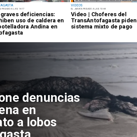
FAGASTA
VIDEOS
S PASADO A LAS 14:17
EL JUEVES PASADO A LAS 10:44
 graves deficiencias:
Video | Choferes del
hiben uso de caldera en
TransAntofagasta piden
otelladora Andina en
sistema mixto de pago
ofagasta
pone denuncias
lena en
ato a lobos
agasta