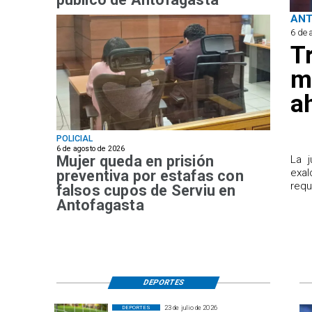
AN
6 de 
T
m
a
POLICIAL
6 de agosto de 2026
Mujer queda en prisión
​La 
exal
preventiva por estafas con
requ
falsos cupos de Serviu en
Antofagasta
DEPORTES
23 de julio de 2026
DEPORTES