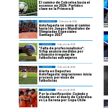
El camino de Cobreloa hacia el
ascenso en 2026: Partidos
clave en la Primera B
22 de julio de 2026
ANTOFAGASTA
Antofagasta se suma al camino
hacia los Juegos Mundiales de
Olimpiadas Especiales
Santiago 2027
13 de julio de 2026
DEPORTES
"Falta de profesionalismo":
Sifup anuncia medidas por
situación irregular de
futbolistas extranjeros
10 de julio de 2026
DEPORTES
Alerta en Deportes
Antofagasta: migraciones inicia
proceso por visas de
futbolistas
10 de julio de 2026
DEPORTES
Por la clasificación: Cuándo y
dónde ver el duelo de Cobreloa
vs La Serena por Copa Chile