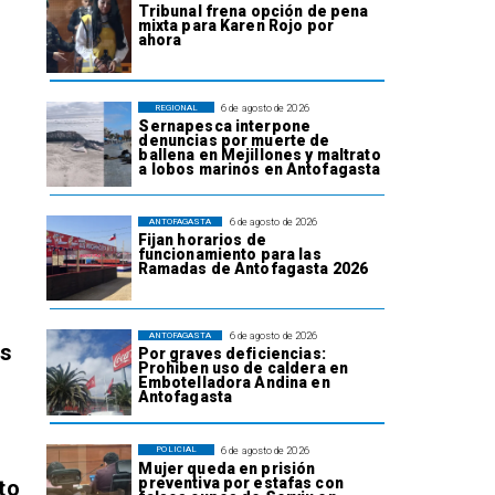
Tribunal frena opción de pena
mixta para Karen Rojo por
ahora
6 de agosto de 2026
REGIONAL
Sernapesca interpone
denuncias por muerte de
ballena en Mejillones y maltrato
a lobos marinos en Antofagasta
6 de agosto de 2026
ANTOFAGASTA
Fijan horarios de
funcionamiento para las
Ramadas de Antofagasta 2026
6 de agosto de 2026
ANTOFAGASTA
os
Por graves deficiencias:
Prohiben uso de caldera en
Embotelladora Andina en
Antofagasta
6 de agosto de 2026
POLICIAL
Mujer queda en prisión
preventiva por estafas con
to