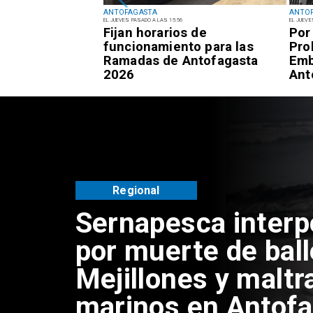
ANTOFAGASTA
ANTO
EL JUEVES PASADO A LAS 15:56
EL JUEVE
 respuestas del
Fijan horarios de
Por
 sujetos por
funcionamiento para las
Pro
encias de
Ramadas de Antofagasta
Emb
Antofagasta
2026
Ant
Regional
Sernapesca inter
por muerte de bal
Mejillones y maltr
marinos en Antof