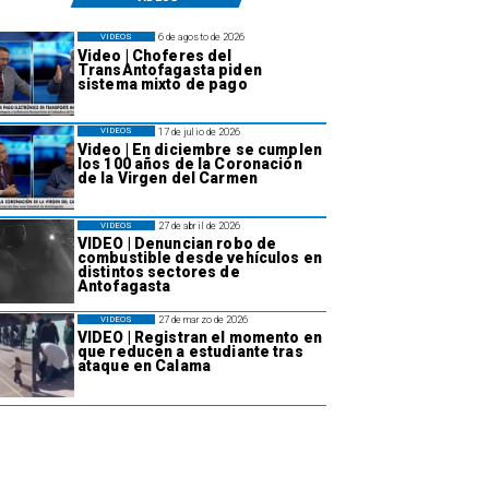
6 de agosto de 2026
VIDEOS
Video | Choferes del
TransAntofagasta piden
sistema mixto de pago
17 de julio de 2026
VIDEOS
Video | En diciembre se cumplen
los 100 años de la Coronación
de la Virgen del Carmen
27 de abril de 2026
VIDEOS
VIDEO | Denuncian robo de
combustible desde vehículos en
distintos sectores de
Antofagasta
27 de marzo de 2026
VIDEOS
VIDEO | Registran el momento en
que reducen a estudiante tras
ataque en Calama