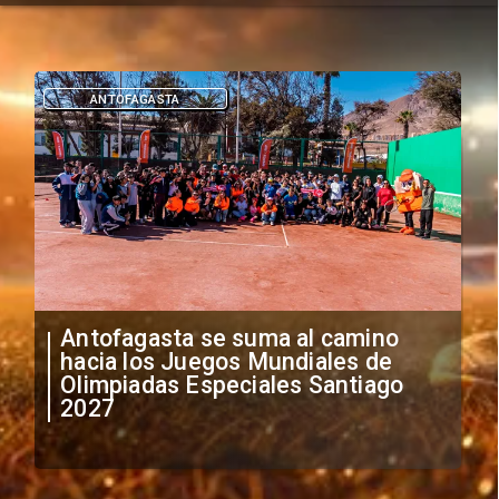
DEPORTES
"Falta de profesionalismo": Sifup
anuncia medidas por situación
irregular de futbolistas
extranjeros