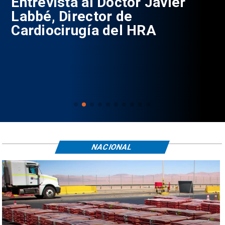
0
Entrevista al Doctor Javier
P
Labbé, Director de
Cardiocirugía del HRA
NACIONAL