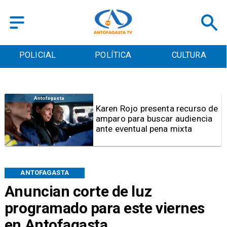
POLICIAL
POLÍTICA
CULTURA
Antofagasta
Fiscalizaciones por Día de la
Niñez: 81% de jugueterías
resultan con sumario en
Antofagasta
ANTOFAGASTA
Anuncian corte de luz
programado para este viernes
en Antofagasta