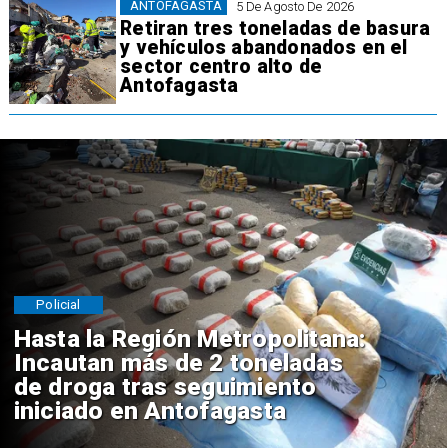
ANTOFAGASTA
5 De Agosto De 2026
Retiran tres toneladas de basura
y vehículos abandonados en el
sector centro alto de
Antofagasta
Policial
Hasta la Región Metropolitana:
Incautan más de 2 toneladas
de droga tras seguimiento
iniciado en Antofagasta