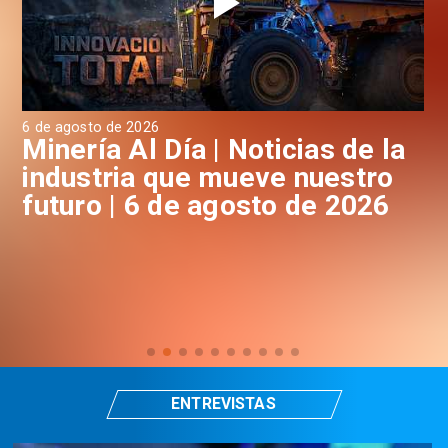
6 de agosto de 2026
6 d
a
Minería Al Día | Noticias de la
M
industria que mueve nuestro
i
futuro | 6 de agosto de 2026
f
ENTREVISTAS