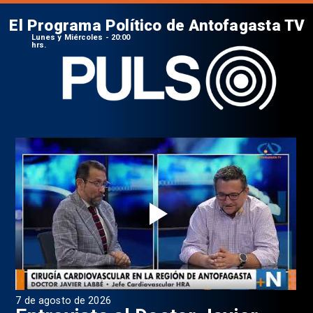
El Programa Político de Antofagasta TV
Lunes y Miércoles - 20:00
hrs.
7 de agosto de 2026
6 d