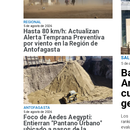
REGIONAL
5 de agosto de 2026
Hasta 80 km/h: Actualizan
Alerta Temprana Preventiva
por viento en la Región de
Antofagasta
SAL
5 de 
B
A
c
g
ANTOFAGASTA
5 de agosto de 2026
Foco de Aedes Aegypti:
Los 
rank
Entierran "Pantano Urbano"
eval
ubicado a pasos de la