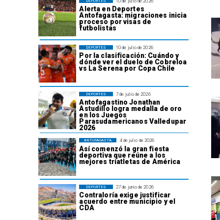
10 de julio de 2026
DEPORTES
Alerta en Deportes
Antofagasta: migraciones inicia
proceso por visas de
futbolistas
10 de julio de 2026
DEPORTES
Por la clasificación: Cuándo y
dónde ver el duelo de Cobreloa
vs La Serena por Copa Chile
7 de julio de 2026
DEPORTES
Antofagastino Jonathan
Astudillo logra medalla de oro
en los Juegos
Parasudamericanos Valledupar
2026
4 de julio de 2026
ANTOFAGASTA
Así comenzó la gran fiesta
deportiva que reúne a los
mejores triatletas de América
27 de junio de 2026
DEPORTES
Contraloría exige justificar
acuerdo entre municipio y el
CDA