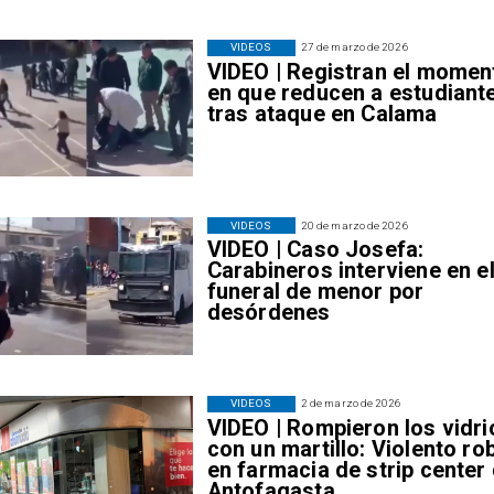
VIDEOS
27 de marzo de 2026
VIDEO | Registran el momen
en que reducen a estudiant
tras ataque en Calama
VIDEOS
20 de marzo de 2026
VIDEO | Caso Josefa:
Carabineros interviene en e
funeral de menor por
desórdenes
VIDEOS
2 de marzo de 2026
VIDEO | Rompieron los vidri
con un martillo: Violento ro
en farmacia de strip center
Antofagasta