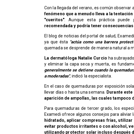
Con la llegada del verano, es común observar a
fenómeno que a menudo lleva a la tentación
"cueritos"
. Aunque esta práctica puede 
recomendada y podría tener consecuencias ne
El blog de noticias del portal de salud, Exame
ya que ésta
"actúa como una barrera protect
quemada se desprende de manera natural a med
La dermatóloga Natalie Curcio
ha subrayado 
y eliminar la capa seca y muerta, es fundame
generalmente se detiene cuando la quemadura 
a moderadas"
, indicó la especialista.
En el caso de quemaduras por exposición solar
llevar días o hasta una semana.
Durante este 
aparición de ampollas, las cuales tampoco d
Para quemaduras de tercer grado, los espec
Examedi ofrece algunos consejos para aliviar 
hidratado, aplicar compresas frías, utilizar 
evitar productos irritantes o con alcohol, ve
utilizando protector solar incluso después