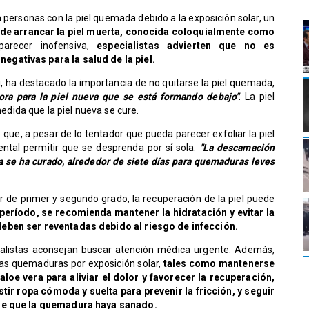
 personas con la piel quemada debido a la exposición solar, un
 de arrancar la piel muerta, conocida coloquialmente como
parecer inofensiva,
especialistas advierten que no es
gativas para la salud de la piel.
di, ha destacado la importancia de no quitarse la piel quemada,
ora para la piel nueva que se está formando debajo"
. La piel
ida que la piel nueva se cure.
que, a pesar de lo tentador que pueda parecer exfoliar la piel
ntal permitir que se desprenda por sí sola.
"La descamación
se ha curado, alrededor de siete días para quemaduras leves
 de primer y segundo grado, la recuperación de la piel puede
período, se recomienda mantener la hidratación y evitar la
eben ser reventadas debido al riesgo de infección.
ialistas aconsejan buscar atención médica urgente. Además,
las quemaduras por exposición solar,
tales como mantenerse
aloe vera para aliviar el dolor y favorecer la recuperación,
stir ropa cómoda y suelta para prevenir la fricción, y seguir
 de que la quemadura haya sanado.