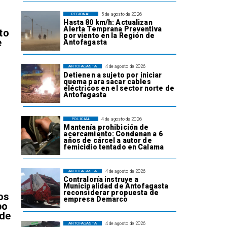
5 de agosto de 2026
REGIONAL
Hasta 80 km/h: Actualizan
Alerta Temprana Preventiva
to
por viento en la Región de
e
Antofagasta
4 de agosto de 2026
ANTOFAGASTA
Detienen a sujeto por iniciar
quema para sacar cables
eléctricos en el sector norte de
Antofagasta
4 de agosto de 2026
POLICIAL
l
Mantenía prohibición de
acercamiento: Condenan a 6
años de cárcel a autor de
femicidio tentado en Calama
4 de agosto de 2026
ANTOFAGASTA
Contraloría instruye a
Municipalidad de Antofagasta
reconsiderar propuesta de
os
empresa Demarco
bo
 de
4 de agosto de 2026
ANTOFAGASTA