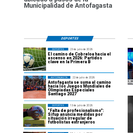
Municipalidad de Antofagasta
DEPORTES
23 de julio de 2026
DEPORTES
El camino de Cobreloa hacia el
ascenso en 2026: Partidos
clave en la Primera B
22 de julio de 2026
ANTOFAGASTA
Antofagasta se suma al camino
hacia los Juegos Mundiales de
Olimpiadas Especiales
Santiago 2027
13 de julio de 2026
DEPORTES
"Falta de profesionalismo":
Sifup anuncia medidas por
situación irregular de
futbolistas extranjeros