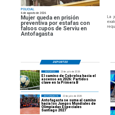
POLICIAL
6 de agosto de 2026
Mujer queda en prisión
​La 
exal
preventiva por estafas con
requ
falsos cupos de Serviu en
Antofagasta
DEPORTES
23 de julio de 2026
DEPORTES
El camino de Cobreloa hacia el
ascenso en 2026: Partidos
clave en la Primera B
22 de julio de 2026
ANTOFAGASTA
Antofagasta se suma al camino
hacia los Juegos Mundiales de
Olimpiadas Especiales
Santiago 2027