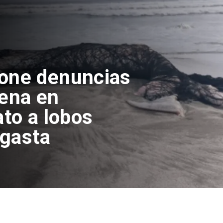
pone denuncias
lena en
ato a lobos
agasta