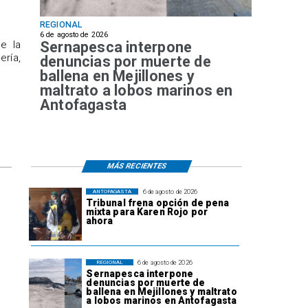
REGIONAL
6 de agosto de 2026
Sernapesca interpone
de la
ría,
denuncias por muerte de
ballena en Mejillones y
maltrato a lobos marinos en
Antofagasta
MÁS RECIENTES
6 de agosto de 2026
ANTOFAGASTA
Tribunal frena opción de pena
mixta para Karen Rojo por
ahora
6 de agosto de 2026
REGIONAL
Sernapesca interpone
denuncias por muerte de
ballena en Mejillones y maltrato
a lobos marinos en Antofagasta