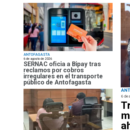
ANTOFAGASTA
6 de agosto de 2026
SERNAC oficia a Bipay tras
reclamos por cobros
irregulares en el transporte
público de Antofagasta
AN
6 de 
T
m
a