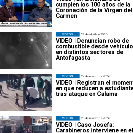
cumplen los 100 años de la
Coronación de la Virgen del
Carmen
VIDEOS
27 de abril de 2026
VIDEO | Denuncian robo de
combustible desde vehícul
en distintos sectores de
Antofagasta
VIDEOS
27 de marzo de 2026
VIDEO | Registran el momen
en que reducen a estudiant
tras ataque en Calama
VIDEOS
20 de marzo de 2026
VIDEO | Caso Josefa:
Carabineros interviene en e