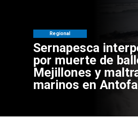
Regional
Sernapesca inter
por muerte de bal
Mejillones y maltr
marinos en Antof