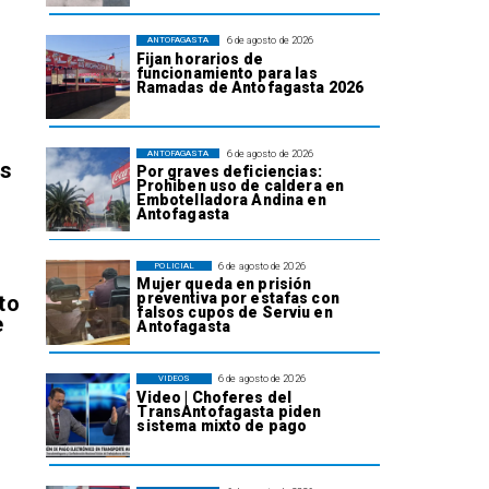
6 de agosto de 2026
ANTOFAGASTA
Fijan horarios de
funcionamiento para las
Ramadas de Antofagasta 2026
6 de agosto de 2026
ANTOFAGASTA
os
Por graves deficiencias:
Prohiben uso de caldera en
Embotelladora Andina en
Antofagasta
6 de agosto de 2026
POLICIAL
Mujer queda en prisión
preventiva por estafas con
to
falsos cupos de Serviu en
e
Antofagasta
6 de agosto de 2026
VIDEOS
Video | Choferes del
TransAntofagasta piden
sistema mixto de pago
l