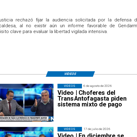
justicia rechazó fijar la audiencia solicitada por la defensa 
caldesa, al no existir aún un informe favorable de Gendarme
isito clave para evaluar la libertad vigilada intensiva.
VIDEOS
VIDEOS
6 de agosto de 2026
Video | Choferes del
TransAntofagasta piden
sistema mixto de pago
VIDEOS
17 de julio de 2026
Video | En diciembre se