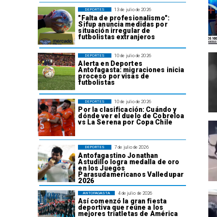
13 de julio de 2026
DEPORTES
"Falta de profesionalismo":
Sifup anuncia medidas por
situación irregular de
futbolistas extranjeros
10 de julio de 2026
DEPORTES
Alerta en Deportes
Antofagasta: migraciones inicia
proceso por visas de
futbolistas
10 de julio de 2026
DEPORTES
Por la clasificación: Cuándo y
dónde ver el duelo de Cobreloa
vs La Serena por Copa Chile
7 de julio de 2026
DEPORTES
Antofagastino Jonathan
Astudillo logra medalla de oro
en los Juegos
Parasudamericanos Valledupar
2026
4 de julio de 2026
ANTOFAGASTA
Así comenzó la gran fiesta
deportiva que reúne a los
mejores triatletas de América