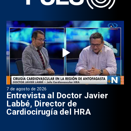
6 de agosto de 2026
4 
Programa Pulso, Capítulo 199
P