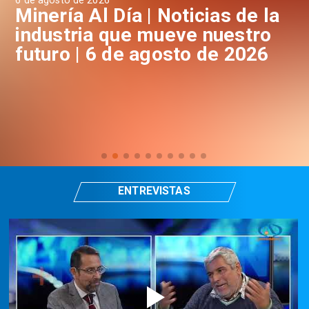
6 de agosto de 2026
6 d
a
Minería Al Día | Noticias de la
M
industria que mueve nuestro
i
futuro | 6 de agosto de 2026
f
ENTREVISTAS