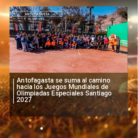
DEPORTES
"Falta de profesionalismo": Sifup
anuncia medidas por situación
irregular de futbolistas
extranjeros