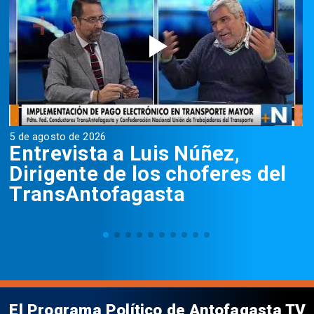
5 de agosto de 2026
5
Entrevista a Luis Núñez,
Dirigente de los choferes del
TransAntofagasta
El Programa Político de Antofagasta TV