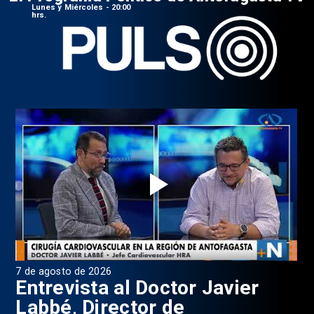
Lunes y Miércoles - 20:00
hrs.
7 de agosto de 2026
6 d
0
Entrevista al Doctor Javier
P
Labbé, Director de