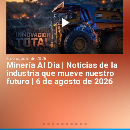
6 de agosto de 2026
6 d
a
Minería Al Día | Noticias de la
M
industria que mueve nuestro
i
futuro | 6 de agosto de 2026
f