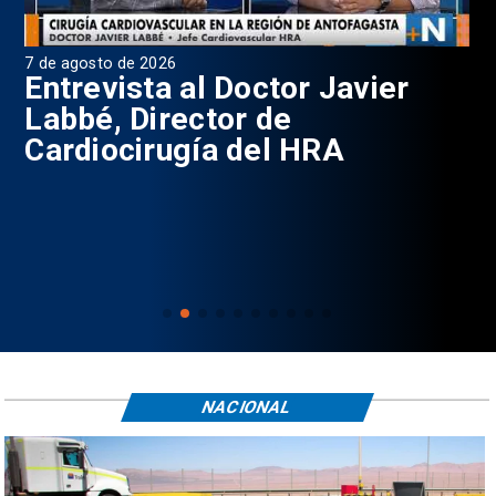
7 de agosto de 2026
6 d
0
Entrevista al Doctor Javier
P
Labbé, Director de
Cardiocirugía del HRA
NACIONAL