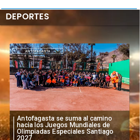
DEPORTES
DEPORTES
"Falta de profesionalismo": Sifup
anuncia medidas por situación
irregular de futbolistas
extranjeros