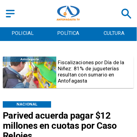
POLICIAL
POLÍTICA
CULTURA
Antofagasta
Tribunal frena opción de pena
mixta para Karen Rojo por ahora
NACIONAL
Parived acuerda pagar $12
millones en cuotas por Caso
Relojes