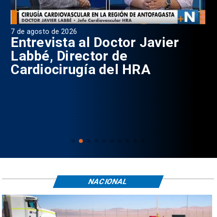
7 de agosto de 2026
6 d
0
Entrevista al Doctor Javier
P
Labbé, Director de
Cardiocirugía del HRA
NACIONAL