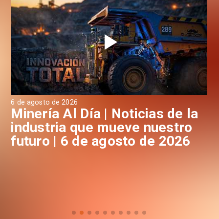
6 de agosto de 2026
6 d
a
Minería Al Día | Noticias de la
M
industria que mueve nuestro
i
futuro | 6 de agosto de 2026
f